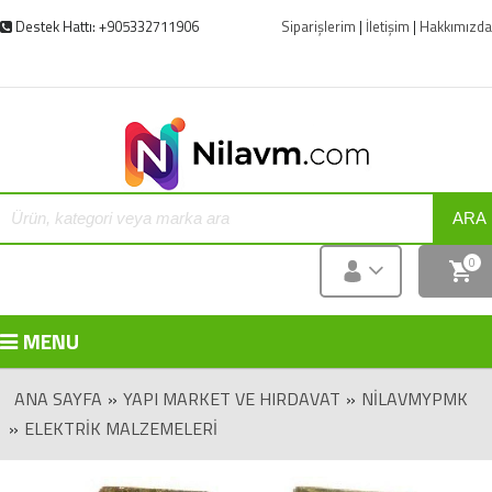
Destek Hattı: +905332711906
Siparişlerim
|
İletişim
|
Hakkımızda
ARA
0
MENU
ANA SAYFA
»
YAPI MARKET VE HIRDAVAT
»
NILAVMYPMK
»
ELEKTRIK MALZEMELERI