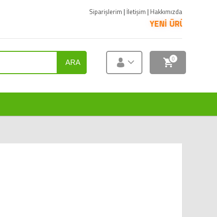
Siparişlerim
|
İletişim
|
Hakkımızda
YENİ ÜRÜNLER SATIŞA S
0
ARA