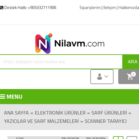
Destek Hattı: +905332711906
Siparişlerim
|
İletişim
|
Hakkımızda
ARA
0
MENU
ANA SAYFA
»
ELEKTRONIK ÜRÜNLER
»
SARF ÜRÜNLERI
»
YAZICILAR VE SARF MALZEMELERI
»
SCANNER TARAYICI
ÇOK
EN DÜŞÜK
EN YÜKSEK