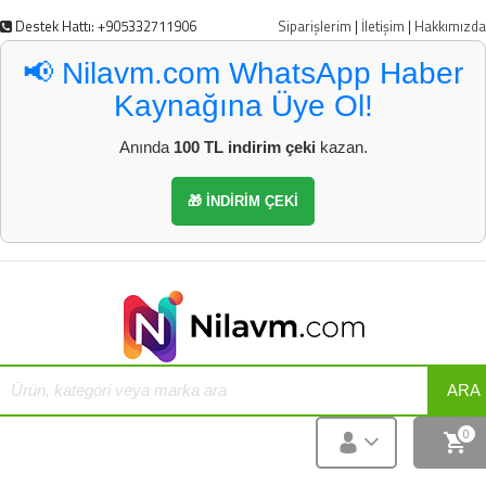
Destek Hattı: +905332711906
Siparişlerim
|
İletişim
|
Hakkımızda
📢 Nilavm.com WhatsApp Haber
Kaynağına Üye Ol!
Anında
100 TL indirim çeki
kazan.
🎁 İNDİRİM ÇEKİ
ARA
0