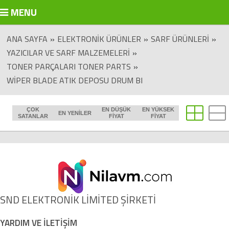
MENU
ANA SAYFA
»
ELEKTRONIK ÜRÜNLER
»
SARF ÜRÜNLERI
»
YAZICILAR VE SARF MALZEMELERI
»
TONER PARÇALARI TONER PARTS
»
WIPER BLADE ATIK DEPOSU DRUM BI
ÇOK
EN DÜŞÜK
EN YÜKSEK
EN YENILER
SATANLAR
FIYAT
FIYAT
SND ELEKTRONİK LİMİTED ŞİRKETİ
YARDIM VE İLETİŞİM