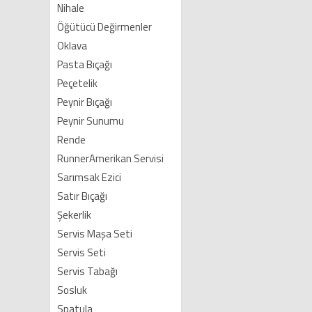
Nihale
Öğütücü Değirmenler
Oklava
Pasta Bıçağı
Peçetelik
Peynir Bıçağı
Peynir Sunumu
Rende
RunnerAmerikan Servisi
Sarımsak Ezici
Satır Bıçağı
Şekerlik
Servis Maşa Seti
Servis Seti
Servis Tabağı
Sosluk
Spatula