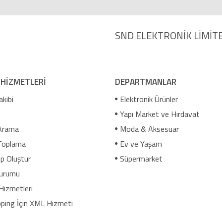
SND ELEKTRONİK LİMİTE
 HİZMETLERİ
DEPARTMANLAR
akibi
Elektronik Ürünler
Yapı Market ve Hırdavat
Arama
Moda & Aksesuar
Toplama
Ev ve Yaşam
p Oluştur
Süpermarket
urumu
Hizmetleri
ping İçin XML Hizmeti