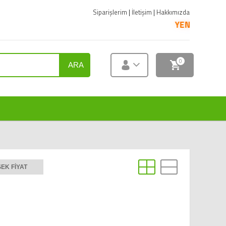
Siparişlerim
|
İletişim
|
Hakkımızda
YENİ ÜRÜNLER SATIŞA S
0
ARA
EK FIYAT