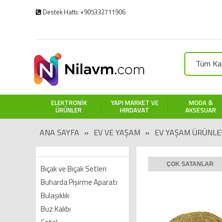
Destek Hattı: +905332711906
Tüm Kat
ELEKTRONIK
YAPI MARKET VE
MODA &
ÜRÜNLER
HIRDAVAT
AKSESUAR
ANA SAYFA
»
EV VE YAŞAM
»
EV YAŞAM ÜRÜNLE
ÇOK SATANLAR
Bıçak ve Bıçak Setleri
Buharda Pişirme Aparatı
Bulaşıklık
Buz Kalıbı