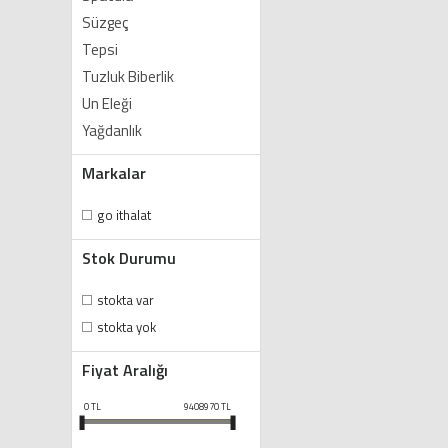
Süzgeç
Tepsi
Tuzluk Biberlik
Un Eleği
Yağdanlık
Markalar
go ithalat
Stok Durumu
stokta var
stokta yok
Fiyat Aralığı
0
TL
9408970
TL