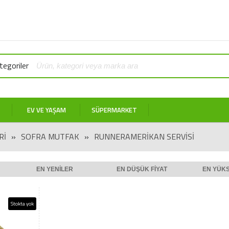
egoriler
EV VE YAŞAM
SÜPERMARKET
RI
»
SOFRA MUTFAK
»
RUNNERAMERIKAN SERVISI
EN YENILER
EN DÜŞÜK FIYAT
EN YÜKS
Stokta yok