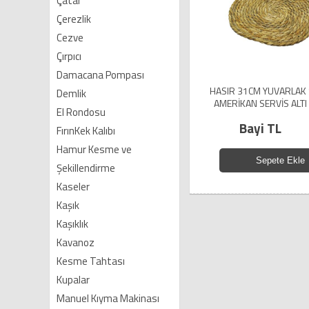
Çatal
Çerezlik
Cezve
Çırpıcı
Damacana Pompası
HASIR 31CM YUVARLAK 
Demlik
AMERİKAN SERVİS ALTI
El Rondosu
Bayi TL
FırınKek Kalıbı
Hamur Kesme ve
Sepete Ekle
Şekillendirme
Kaseler
Kaşık
Kaşıklık
Kavanoz
Kesme Tahtası
Kupalar
Manuel Kıyma Makinası