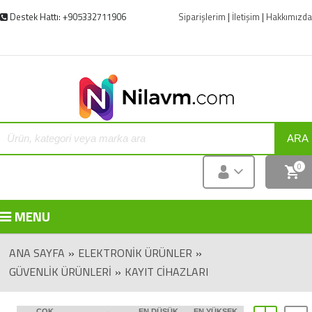
Destek Hattı: +905332711906
Siparişlerim
|
İletişim
|
Hakkımızda
ARA
0
MENU
ANA SAYFA
»
ELEKTRONIK ÜRÜNLER
»
GÜVENLIK ÜRÜNLERI
»
KAYIT CIHAZLARI
ÇOK
EN DÜŞÜK
EN YÜKSEK