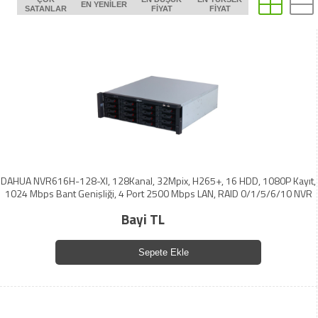
EN YENILER
SATANLAR
FIYAT
FIYAT
DAHUA NVR616H-128-XI, 128Kanal, 32Mpix, H265+, 16 HDD, 1080P Kayıt,
1024 Mbps Bant Genişliği, 4 Port 2500 Mbps LAN, RAID 0/1/5/6/10 NVR
Bayi TL
Sepete Ekle