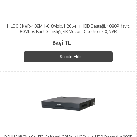
HILOOK NVR-108MH-C, 8Mpix, H265+, 1 HDD Desteği, 1080P Kayıt,
80Mbps Bant Genişliği, 4K Motion Detection 2.0, NVR
Bayi TL
Sepete Ekle
DAHUA NVR5464-EI2, 64Kanal, 32Mpix, H265+, 4 HDD Desteği, 1080P