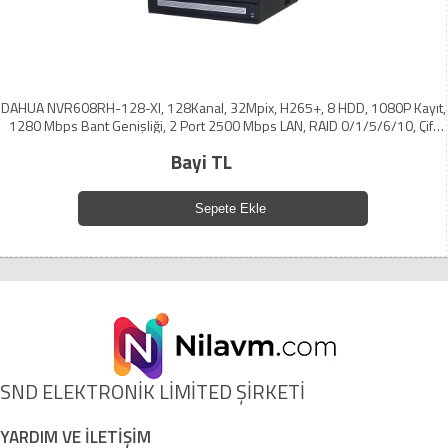
DAHUA NVR608RH-128-XI, 128Kanal, 32Mpix, H265+, 8 HDD, 1080P Kayıt,
1280 Mbps Bant Genişliği, 2 Port 2500 Mbps LAN, RAID 0/1/5/6/10, Çift
Power Supply, NVR
Bayi TL
Sepete Ekle
SND ELEKTRONİK LİMİTED ŞİRKETİ
YARDIM VE İLETİŞİM