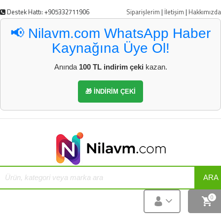
Destek Hattı: +905332711906
Siparişlerim
|
İletişim
|
Hakkımızda
📢 Nilavm.com WhatsApp Haber
Kaynağına Üye Ol!
Anında
100 TL indirim çeki
kazan.
🎁 İNDİRİM ÇEKİ
ARA
0