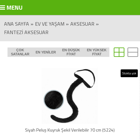
MENU
ANA SAYFA
»
EV VE YAŞAM
»
AKSESUAR
»
FANTEZI AKSESUAR
ÇOK
EN DÜŞÜK
EN YÜKSEK
EN YENILER
SATANLAR
FIYAT
FIYAT
Stokta yok
Siyah Peluş Kuyruk Şekil Verilebilir 70 cm (5224)