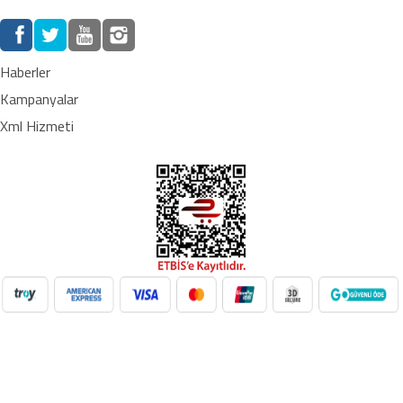
Haberler
Kampanyalar
Xml Hizmeti
NilAVM XML Hizmeti ile elektronik, moda, ev & yaşam,
süpermarket, oyuncak ve daha birçok kategoride ürünleri kolayca
entegre edin. Otomatik stok güncelleme, bayi ağı desteği ve SEO
uyumlu içeriklerle e-ticaret satışlarınızı artırın. Her kategoride doğru