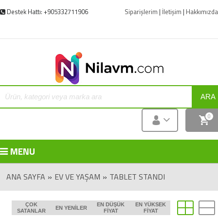
Destek Hattı: +905332711906
Siparişlerim
|
İletişim
|
Hakkımızda
ARA
0
MENU
ANA SAYFA
»
EV VE YAŞAM
»
TABLET STANDI
ÇOK
EN DÜŞÜK
EN YÜKSEK
EN YENILER
SATANLAR
FIYAT
FIYAT