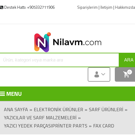
Destek Hattı: +905332711906
Siparişlerim
|
İletişim
|
Hakkımızda
ARA
0
MENU
ANA SAYFA
»
ELEKTRONIK ÜRÜNLER
»
SARF ÜRÜNLERI
»
YAZICILAR VE SARF MALZEMELERI
»
YAZICI YEDEK PARÇASIPRINTER PARTS
»
FAX CARD