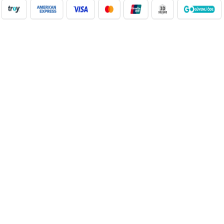
NilAVM XML Hizmeti ile elektronik, moda, ev & yaşam,
süpermarket, oyuncak ve daha birçok kategoride ürünleri kolayca
entegre edin. Otomatik stok güncelleme, bayi ağı desteği ve SEO
uyumlu içeriklerle e-ticaret satışlarınızı artırın. Her kategoride doğru
Google Product Category eşleşmesiyle Google Ads ve Merchant
Center uyumunu sağlayın. bayilik veren, dropshipping tedarikçileri,
xml bayilik, xml veren firmalar, xml dropshipping tedarikçi, e ticaret
tedarikçileri, giyim xml, ücretsiz dropshipping, dropshipping ürünleri,
toptan bayilik, mağaza bayilik, dropshipping turkiye, dropshipping
toptancıları, dropshipping kazanç, xml e ticaret, dropshipping
bayilik, xml entegrasyon, dropshipping tedarikçi, giyim
dropshipping, e bayilik, online bayilik, ücretsiz bayilik veren firmalar,
xml tedarikçi, dropshipping ücretsiz, dropshipping yap, xml bayilik
veren firmalar, moda dropshipping, toptan bayilik veren firmalar,
dropshipping xml veren firmalar, giyim ücretsiz xml bayilik, ücretsiz
xml bayilik, xml entegrasyon firmaları, xml bayilik giyim, dijital
bayilik, dropshipping bayilik ücretsiz, xml dropshipping bayilik, çanta