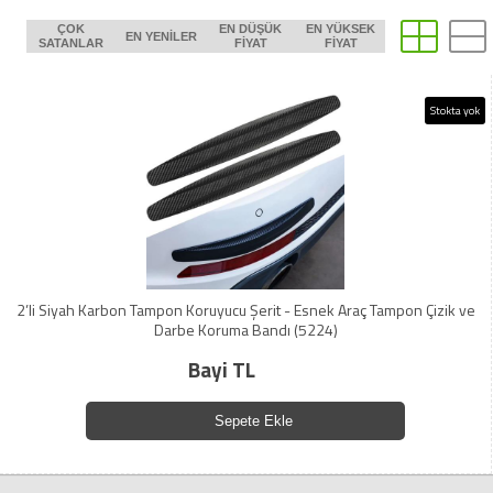
ÇOK
EN DÜŞÜK
EN YÜKSEK
EN YENILER
SATANLAR
FIYAT
FIYAT
Stokta yok
2’li Siyah Karbon Tampon Koruyucu Şerit - Esnek Araç Tampon Çizik ve
Darbe Koruma Bandı (5224)
Bayi TL
Sepete Ekle