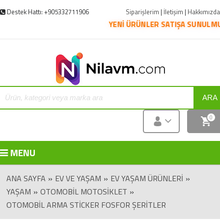
Destek Hattı: +905332711906
Siparişlerim
|
İletişim
|
Hakkımızda
YENİ ÜRÜNLER SATIŞA SUNULMUŞTUR.
ARA
0
MENU
ANA SAYFA
»
EV VE YAŞAM
»
EV YAŞAM ÜRÜNLERI
»
YAŞAM
»
OTOMOBIL MOTOSIKLET
»
OTOMOBIL ARMA STICKER FOSFOR ŞERITLER