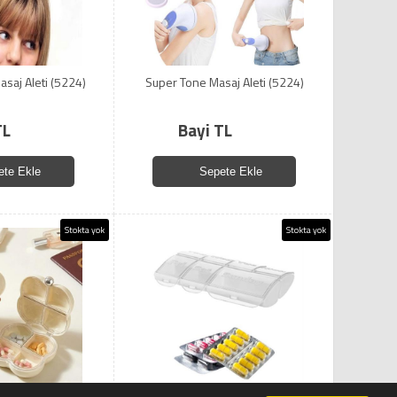
Masaj Aleti (5224)
Super Tone Masaj Aleti (5224)
TL
Bayi TL
ete Ekle
Sepete Ekle
Stokta yok
Stokta yok