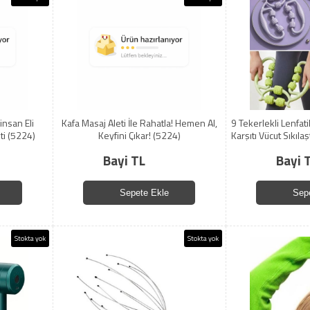
insan Eli
Kafa Masaj Aleti İle Rahatla! Hemen Al,
9 Tekerlekli Lenfati
ti (5224)
Keyfini Çıkar! (5224)
Karşıtı Vücut Sıkılaş
Kas Rahatlatı
Bayi TL
Bayi 
Sepete Ekle
Sep
Stokta yok
Stokta yok