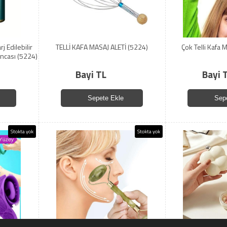
j Edilebilir
TELLİ KAFA MASAJ ALETİ (5224)
Çok Telli Kafa 
ancası (5224)
Bayi TL
Bayi 
Sepete Ekle
Sep
Stokta yok
Stokta yok