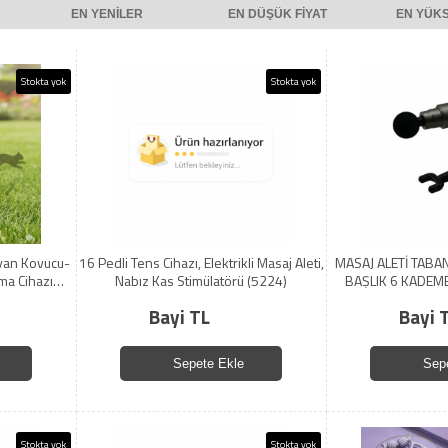
EN YENILER
EN DÜŞÜK FIYAT
EN YÜKS
Stokta yok
Stokta yok
yvan Kovucu-
16 Pedli Tens Cihazı, Elektrikli Masaj Aleti,
MASAJ ALETİ TABA
ma Cihazı
Nabız Kas Stimülatörü (5224)
BAŞLIK 6 KADEME
(5224)
ŞARJLI - HER
Bayi TL
Bayi 
GÖNDERİL
Sepete Ekle
Sep
Stokta yok
Stokta yok