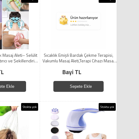
k Masaj Aleti– Selülit
Sıcaklık Emişli Bardak Çekme Terapisi,
tırıcı ve Şekillendirici
Vakumlu Masaj Aleti,Terapi Cihazı Masaj
cı Roller (5224)
Cihazı (5224)
TL
Bayi TL
ete Ekle
Sepete Ekle
Stokta yok
Stokta yok