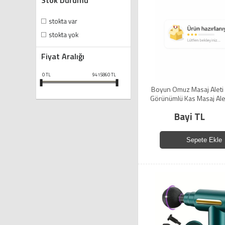
Stok Durumu
stokta var
stokta yok
Fiyat Aralığı
0
TL
9415860
TL
Boyun Omuz Masaj Aleti 
Görünümlü Kas Masaj Ale
Bayi TL
Sepete Ekle