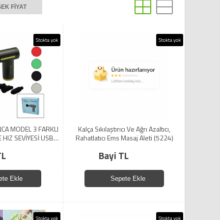
EK FIYAT
Stokta yok
Stokta yok
NCA MODEL 3 FARKLI
Kalça Sıkılaştırıcı Ve Ağrı Azaltıcı,
 HIZ SEVİYESİ USB
Rahatlatıcı Ems Masaj Aleti (5224)
HANGİ BİR RENK
TL
Bayi TL
İR (5224)
ete Ekle
Sepete Ekle
Stokta yok
Stokta yok