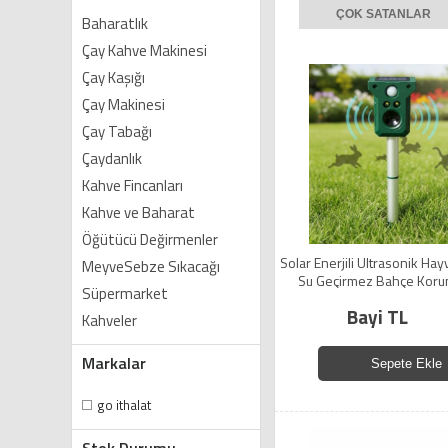
ÇOK SATANLAR
Baharatlık
Çay Kahve Makinesi
Çay Kaşığı
Çay Makinesi
Çay Tabağı
Çaydanlık
Kahve Fincanları
Kahve ve Baharat
Öğütücü Değirmenler
Solar Enerjili Ultrasonik Ha
MeyveSebze Sıkacağı
Su Geçirmez Bahçe Koru
Süpermarket
Hayvan UzaklaştırıcI 
Bayi TL
Kahveler
Markalar
Sepete Ekle
go ithalat