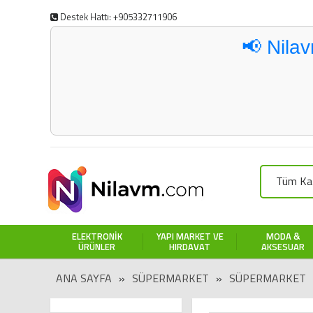
Destek Hattı: +905332711906
📢 Nila
Tüm Kat
ELEKTRONIK
YAPI MARKET VE
MODA &
ÜRÜNLER
HIRDAVAT
AKSESUAR
ANA SAYFA
»
SÜPERMARKET
»
SÜPERMARKET