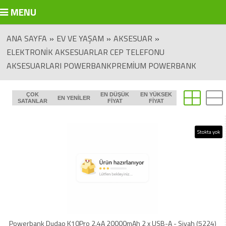
MENU
ANA SAYFA
»
EV VE YAŞAM
»
AKSESUAR
»
ELEKTRONIK AKSESUARLAR CEP TELEFONU
AKSESUARLARI POWERBANKPREMIUM POWERBANK
ÇOK
EN DÜŞÜK
EN YÜKSEK
EN YENILER
SATANLAR
FIYAT
FIYAT
Stokta yok
Powerbank Dudao K10Pro 2.4A 20000mAh 2 x USB-A - Siyah (5224)