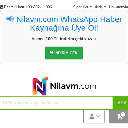
Destek Hattı: +905332711906
Siparişlerim
|
İletişim
|
Hakkımızda
📢 Nilavm.com WhatsApp Haber
Kaynağına Üye Ol!
Anında
100 TL indirim çeki
kazan.
🎁 İNDİRİM ÇEKİ
ARA
0