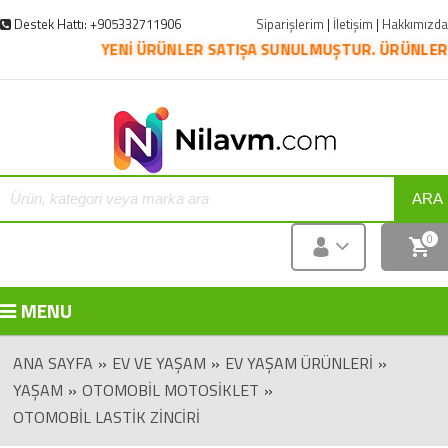
Destek Hattı: +905332711906
Siparişlerim
|
İletişim
|
Hakkımızda
YENİ ÜRÜNLER SATIŞA SUNULMUŞTUR. ÜRÜNLERİN PAZA
ARA
0
MENU
ANA SAYFA
»
EV VE YAŞAM
»
EV YAŞAM ÜRÜNLERI
»
YAŞAM
»
OTOMOBIL MOTOSIKLET
»
OTOMOBIL LASTIK ZINCIRI