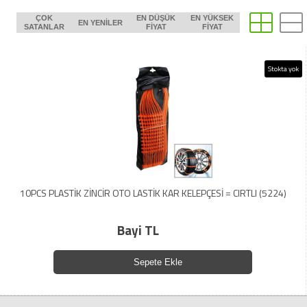
ÇOK
EN DÜŞÜK
EN YÜKSEK
EN YENILER
SATANLAR
FIYAT
FIYAT
Stokta yok
10PCS PLASTİK ZİNCİR OTO LASTİK KAR KELEPÇESİ = CIRTLI (5224)
Bayi TL
Sepete Ekle