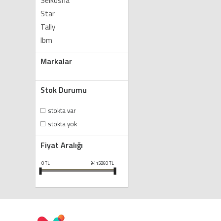
Seikosha
Star
Tally
Ibm
Markalar
Stok Durumu
stokta var
stokta yok
Fiyat Aralığı
0
TL
9415860
TL