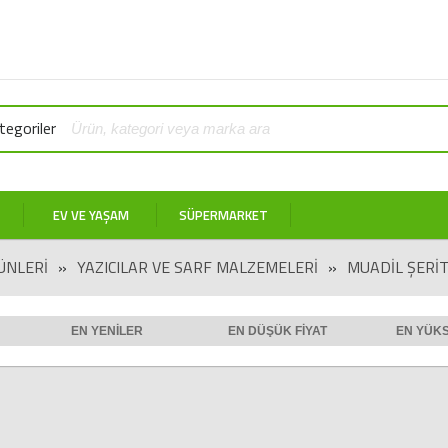
egoriler
EV VE YAŞAM
SÜPERMARKET
ÜNLERI
»
YAZICILAR VE SARF MALZEMELERI
»
MUADIL ŞERI
EN YENILER
EN DÜŞÜK FIYAT
EN YÜKS