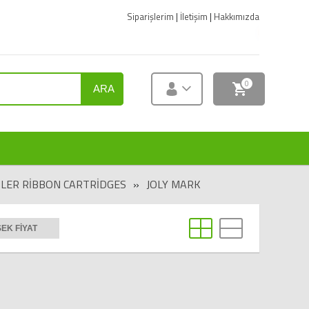
Siparişlerim
|
İletişim
|
Hakkımızda
YENİ ÜRÜNLER 
0
ARA
TLER RIBBON CARTRIDGES
»
JOLY MARK
EK FIYAT