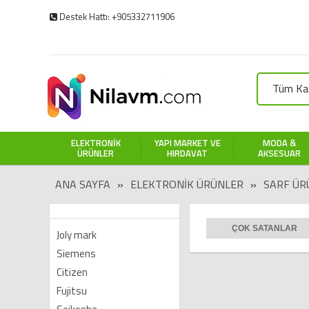
Destek Hattı: +905332711906
Tüm Kat
ELEKTRONIK
YAPI MARKET VE
MODA &
ÜRÜNLER
HIRDAVAT
AKSESUAR
ANA SAYFA
»
ELEKTRONIK ÜRÜNLER
»
SARF ÜR
ÇOK SATANLAR
Joly mark
Siemens
Citizen
Fujitsu