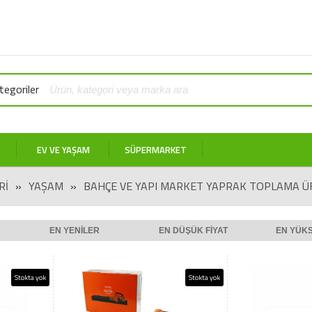
egoriler
EV VE YAŞAM
SÜPERMARKET
RI
»
YAŞAM
»
BAHÇE VE YAPI MARKET YAPRAK TOPLAMA Ü
EN YENILER
EN DÜŞÜK FIYAT
EN YÜKS
Stokta yok
Stokta yok