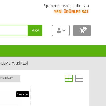
Siparişlerim
|
İletişim
|
Hakkımızda
YENİ ÜRÜNLER SATIŞA SUNULMUŞTUR. ÜRÜNLE
0
ARA
FLEME MAKINESI
EK FIYAT
Stokta yok