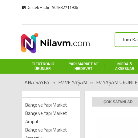
Destek Hattı: +905332711906
Tüm Kat
ELEKTRONIK
YAPI MARKET VE
MODA &
ÜRÜNLER
HIRDAVAT
AKSESUAR
ANA SAYFA
»
EV VE YAŞAM
»
EV YAŞAM ÜRÜNLE
ÇOK SATANLAR
Bahçe ve Yapı Market
Bahçe ve Yapı Market
Ampul
Bahçe ve Yapı Market