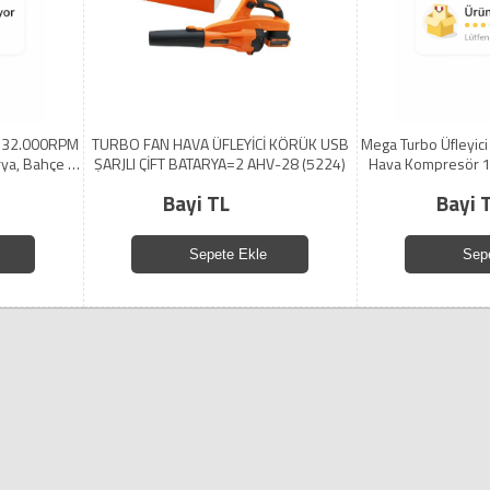
 | 32.000RPM
TURBO FAN HAVA ÜFLEYİCİ KÖRÜK USB
Mega Turbo Üfleyici 
ya, Bahçe &
ŞARJLI ÇİFT BATARYA=2 AHV-28 (5224)
Hava Kompresör 
5224)
Barbekü 
Bayi TL
Bayi 
Sepete Ekle
Sep