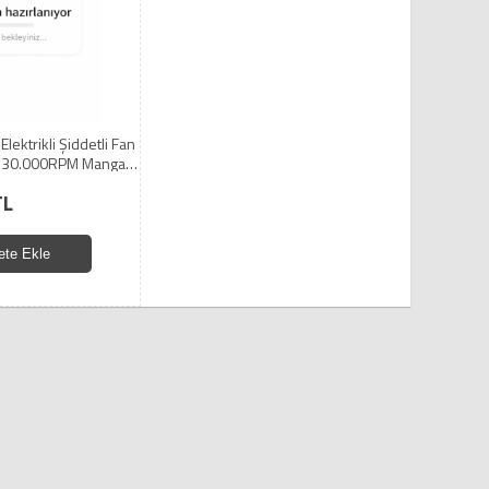
Elektrikli Şiddetli Fan
130.000RPM Mangal
Fanı (5224)
TL
ete Ekle