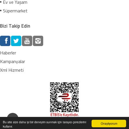
Ev ve Yaşam
Süpermarket
Bizi Takip Edin
Haberler
Kampanyalar
Xml Hizmeti
Bu site size daha iyi bir deneyim sunmak için tarayıcı çerezlerini
Onaylıyorum
kullanır.