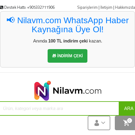
Destek Hattı: +905332711906
Siparişlerim
|
İletişim
|
Hakkımızda
📢 Nilavm.com WhatsApp Haber
Kaynağına Üye Ol!
Anında
100 TL indirim çeki
kazan.
🎁 İNDİRİM ÇEKİ
ARA
0