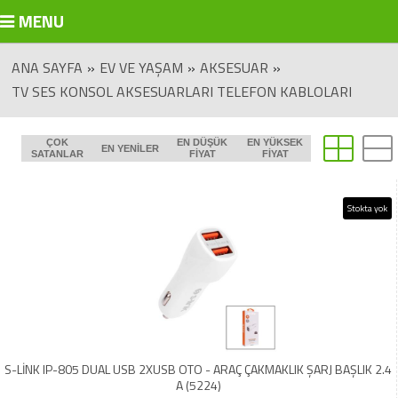
MENU
ANA SAYFA
»
EV VE YAŞAM
»
AKSESUAR
»
TV SES KONSOL AKSESUARLARI TELEFON KABLOLARI
ÇOK
EN DÜŞÜK
EN YÜKSEK
EN YENILER
SATANLAR
FIYAT
FIYAT
Stokta yok
S-LİNK IP-805 DUAL USB 2XUSB OTO - ARAÇ ÇAKMAKLIK ŞARJ BAŞLIK 2.4
A (5224)