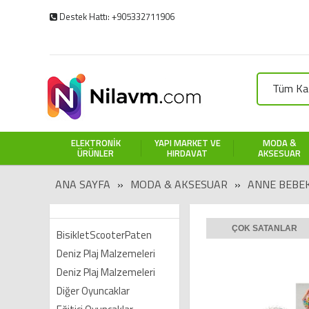
Destek Hattı: +905332711906
Tüm Kat
ELEKTRONIK
YAPI MARKET VE
MODA &
ÜRÜNLER
HIRDAVAT
AKSESUAR
ANA SAYFA
»
MODA & AKSESUAR
»
ANNE BEBE
ÇOK SATANLAR
BisikletScooterPaten
Deniz Plaj Malzemeleri
Deniz Plaj Malzemeleri
Diğer Oyuncaklar