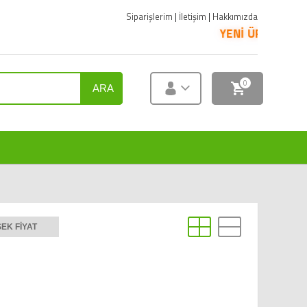
Siparişlerim
|
İletişim
|
Hakkımızda
YENİ ÜRÜNLER SATIŞA S
0
ARA
EK FIYAT