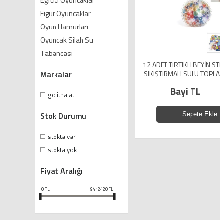
Eğitici Oyuncaklar
Figür Oyuncaklar
Oyun Hamurları
Oyuncak Silah Su
Tabancası
12 ADET TIRTIKLI BEYİN 
Markalar
SIKIŞTIRMALI SULU TOPL
KULLANDIKÇA ZAMANL
Bayi TL
PATLAYABİLİR - ALDIM K
go ithalat
PATLADI DİYİP İADE ETME İA
(5224)
Stok Durumu
Sepete Ekle
stokta var
stokta yok
Fiyat Aralığı
0
TL
9412420
TL