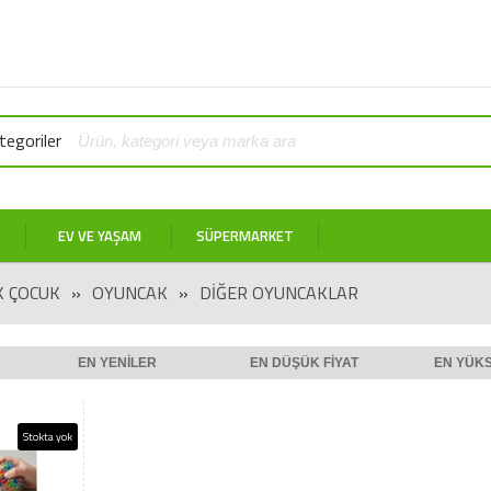
egoriler
EV VE YAŞAM
SÜPERMARKET
K ÇOCUK
»
OYUNCAK
»
DIĞER OYUNCAKLAR
EN YENILER
EN DÜŞÜK FIYAT
EN YÜKS
Stokta yok