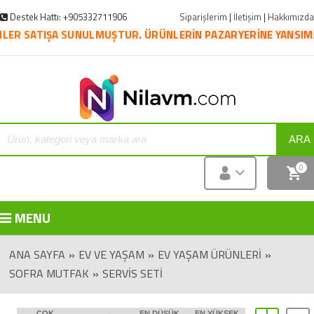
Destek Hattı: +905332711906
Siparişlerim
|
İletişim
|
Hakkımızda
IŞA SUNULMUŞTUR. ÜRÜNLERİN PAZARYERİNE YANSIMASI İÇİN KA
ARA
0
MENU
ANA SAYFA
»
EV VE YAŞAM
»
EV YAŞAM ÜRÜNLERI
»
SOFRA MUTFAK
»
SERVIS SETI
ÇOK
EN DÜŞÜK
EN YÜKSEK