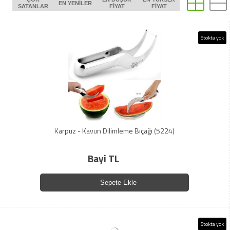
EN YENILER
SATANLAR
FIYAT
FIYAT
Stokta yok
Karpuz - Kavun Dilimleme Bıçağı (5224)
Bayi TL
Sepete Ekle
Stokta yok