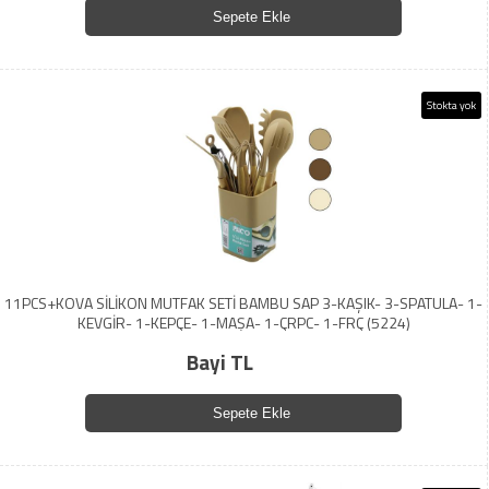
Sepete Ekle
Stokta yok
11PCS+KOVA SİLİKON MUTFAK SETİ BAMBU SAP 3-KAŞIK- 3-SPATULA- 1-
KEVGİR- 1-KEPÇE- 1-MAŞA- 1-ÇRPC- 1-FRÇ (5224)
Bayi TL
Sepete Ekle