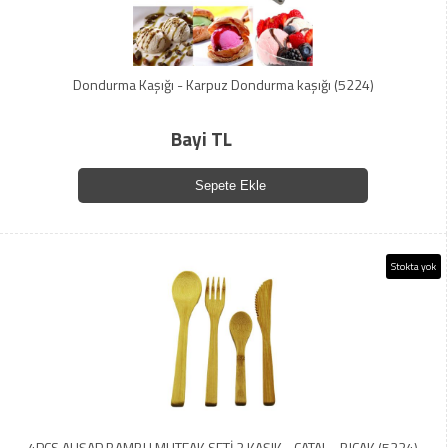
Dondurma Kaşığı - Karpuz Dondurma kaşığı (5224)
Bayi TL
Sepete Ekle
Stokta yok
4PCS AHŞAP BAMBU MUTFAK SETİ 2 KAŞIK - ÇATAL - BIÇAK (5224)