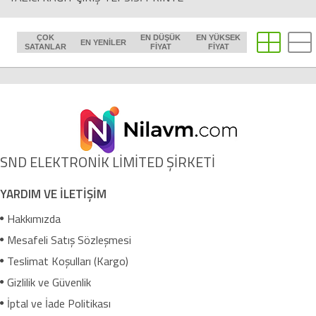
ÇOK
EN DÜŞÜK
EN YÜKSEK
EN YENILER
SATANLAR
FIYAT
FIYAT
SND ELEKTRONİK LİMİTED ŞİRKETİ
YARDIM VE İLETİŞİM
Hakkımızda
Mesafeli Satış Sözleşmesi
Teslimat Koşulları (Kargo)
Gizlilik ve Güvenlik
İptal ve İade Politikası