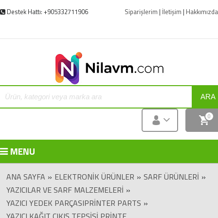
Destek Hattı: +905332711906
Siparişlerim
|
İletişim
|
Hakkımızda
ARA
0
MENU
ANA SAYFA
»
ELEKTRONIK ÜRÜNLER
»
SARF ÜRÜNLERI
»
YAZICILAR VE SARF MALZEMELERI
»
YAZICI YEDEK PARÇASIPRINTER PARTS
»
YAZICI KAĞIT ÇIKIŞ TEPSISI PRINTE