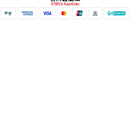
NilAVM XML Hizmeti ile elektronik, moda, ev & yaşam,
süpermarket, oyuncak ve daha birçok kategoride ürünleri kolayca
entegre edin. Otomatik stok güncelleme, bayi ağı desteği ve SEO
uyumlu içeriklerle e-ticaret satışlarınızı artırın. Her kategoride doğru
Google Product Category eşleşmesiyle Google Ads ve Merchant
Center uyumunu sağlayın. bayilik veren, dropshipping tedarikçileri,
xml bayilik, xml veren firmalar, xml dropshipping tedarikçi, e ticaret
tedarikçileri, giyim xml, ücretsiz dropshipping, dropshipping ürünleri,
toptan bayilik, mağaza bayilik, dropshipping turkiye, dropshipping
toptancıları, dropshipping kazanç, xml e ticaret, dropshipping
bayilik, xml entegrasyon, dropshipping tedarikçi, giyim
dropshipping, e bayilik, online bayilik, ücretsiz bayilik veren firmalar,
xml tedarikçi, dropshipping ücretsiz, dropshipping yap, xml bayilik
veren firmalar, moda dropshipping, toptan bayilik veren firmalar,
dropshipping xml veren firmalar, giyim ücretsiz xml bayilik, ücretsiz
xml bayilik, xml entegrasyon firmaları, xml bayilik giyim, dijital