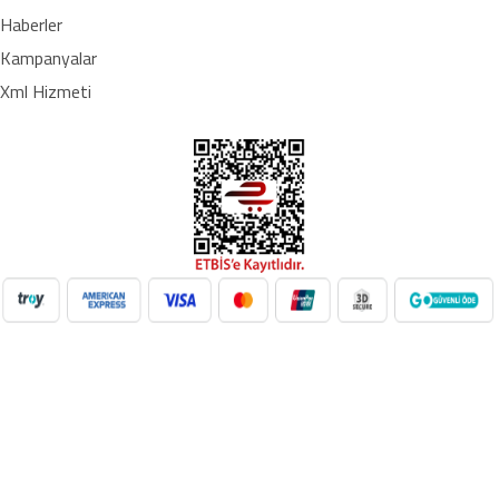
Haberler
Kampanyalar
Xml Hizmeti
NilAVM XML Hizmeti ile elektronik, moda, ev & yaşam,
süpermarket, oyuncak ve daha birçok kategoride ürünleri kolayca
entegre edin. Otomatik stok güncelleme, bayi ağı desteği ve SEO
uyumlu içeriklerle e-ticaret satışlarınızı artırın. Her kategoride doğru
Google Product Category eşleşmesiyle Google Ads ve Merchant
Center uyumunu sağlayın. bayilik veren, dropshipping tedarikçileri,