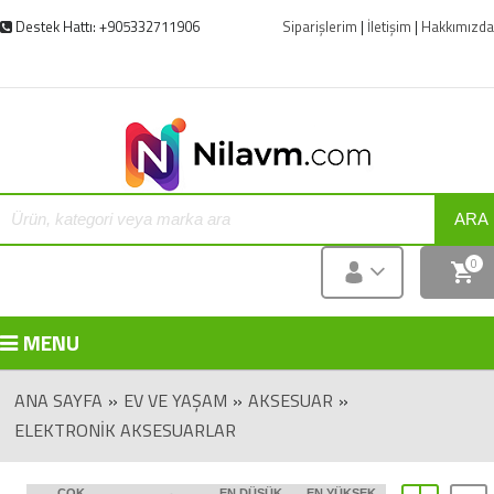
Destek Hattı: +905332711906
Siparişlerim
|
İletişim
|
Hakkımızda
ARA
0
MENU
ANA SAYFA
»
EV VE YAŞAM
»
AKSESUAR
»
ELEKTRONIK AKSESUARLAR
ÇOK
EN DÜŞÜK
EN YÜKSEK