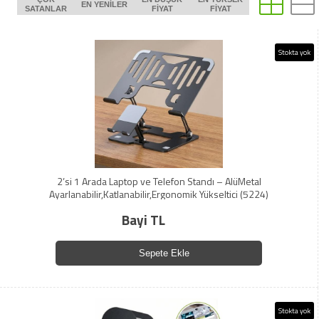
EN YENILER
SATANLAR
FIYAT
FIYAT
Stokta yok
2’si 1 Arada Laptop ve Telefon Standı – AlüMetal
Ayarlanabilir,Katlanabilir,Ergonomik Yükseltici (5224)
Bayi TL
Sepete Ekle
Stokta yok