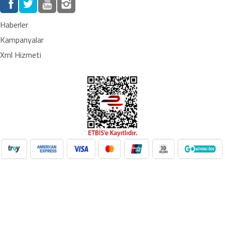
Haberler
Kampanyalar
Xml Hizmeti
NilAVM XML Hizmeti ile elektronik, moda, ev & yaşam,
süpermarket, oyuncak ve daha birçok kategoride ürünleri kolayca
entegre edin. Otomatik stok güncelleme, bayi ağı desteği ve SEO
uyumlu içeriklerle e-ticaret satışlarınızı artırın. Her kategoride doğru
Google Product Category eşleşmesiyle Google Ads ve Merchant