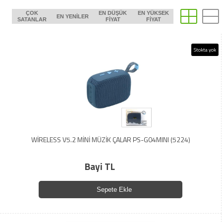
ÇOK
EN DÜŞÜK
EN YÜKSEK
EN YENILER
SATANLAR
FIYAT
FIYAT
Stokta yok
WİRELESS V5.2 MİNİ MÜZİK ÇALAR PS-G04MINI (5224)
Bayi TL
Sepete Ekle