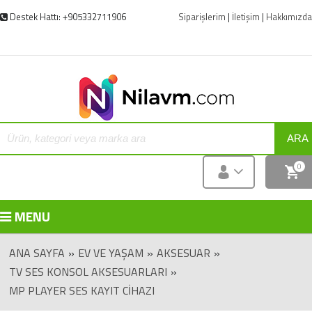
Destek Hattı: +905332711906
Siparişlerim
|
İletişim
|
Hakkımızda
ARA
0
MENU
ANA SAYFA
»
EV VE YAŞAM
»
AKSESUAR
»
TV SES KONSOL AKSESUARLARI
»
MP PLAYER SES KAYIT CIHAZI