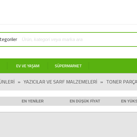
egoriler
EV VE YAŞAM
SÜPERMARKET
ÜNLERI
»
YAZICILAR VE SARF MALZEMELERI
»
TONER PARÇA
EN YENILER
EN DÜŞÜK FIYAT
EN YÜKS