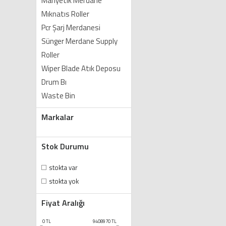
Manyetik Merdane
Mıknatıs Roller
Pcr Şarj Merdanesi
Sünger Merdane Supply
Roller
Wiper Blade Atık Deposu
Drum Bı
Waste Bin
Markalar
Stok Durumu
stokta var
stokta yok
Fiyat Aralığı
0
TL
9408970
TL