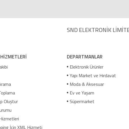
SND ELEKTRONİK LİMİTE
 HİZMETLERİ
DEPARTMANLAR
akibi
Elektronik Ürünler
Yapı Market ve Hırdavat
Arama
Moda & Aksesuar
Toplama
Ev ve Yaşam
p Oluştur
Süpermarket
urumu
Hizmetleri
ping İçin XML Hizmeti