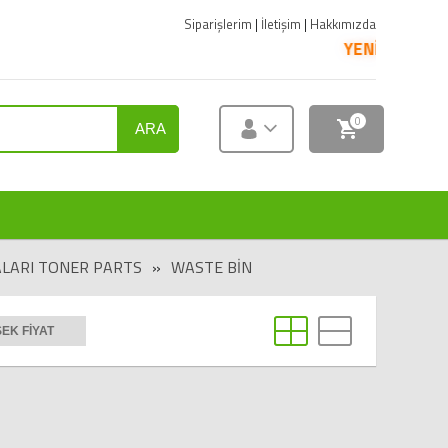
Siparişlerim
|
İletişim
|
Hakkımızda
YENİ ÜRÜNLER SATIŞ
0
ARA
LARI TONER PARTS
»
WASTE BIN
EK FIYAT