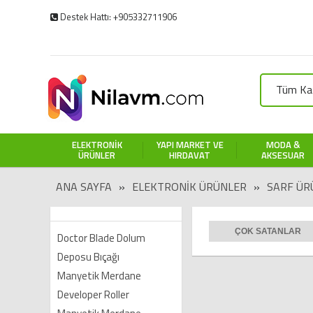
Destek Hattı: +905332711906
Tüm Kat
ELEKTRONIK
YAPI MARKET VE
MODA &
ÜRÜNLER
HIRDAVAT
AKSESUAR
ANA SAYFA
»
ELEKTRONIK ÜRÜNLER
»
SARF ÜR
ÇOK SATANLAR
Doctor Blade Dolum
Deposu Bıçağı
Manyetik Merdane
Developer Roller