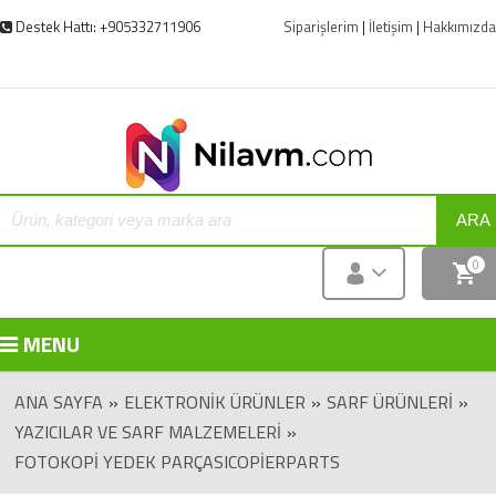
Destek Hattı: +905332711906
Siparişlerim
|
İletişim
|
Hakkımızda
ARA
0
MENU
ANA SAYFA
»
ELEKTRONIK ÜRÜNLER
»
SARF ÜRÜNLERI
»
YAZICILAR VE SARF MALZEMELERI
»
FOTOKOPI YEDEK PARÇASICOPIERPARTS