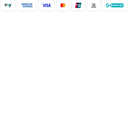
NilAVM XML Hizmeti ile elektronik, moda, ev & yaşam,
süpermarket, oyuncak ve daha birçok kategoride ürünleri kolayca
entegre edin. Otomatik stok güncelleme, bayi ağı desteği ve SEO
uyumlu içeriklerle e-ticaret satışlarınızı artırın. Her kategoride doğru
Google Product Category eşleşmesiyle Google Ads ve Merchant
Center uyumunu sağlayın. bayilik veren, dropshipping tedarikçileri,
xml bayilik, xml veren firmalar, xml dropshipping tedarikçi, e ticaret
tedarikçileri, giyim xml, ücretsiz dropshipping, dropshipping ürünleri,
toptan bayilik, mağaza bayilik, dropshipping turkiye, dropshipping
toptancıları, dropshipping kazanç, xml e ticaret, dropshipping
bayilik, xml entegrasyon, dropshipping tedarikçi, giyim
dropshipping, e bayilik, online bayilik, ücretsiz bayilik veren firmalar,
xml tedarikçi, dropshipping ücretsiz, dropshipping yap, xml bayilik
veren firmalar, moda dropshipping, toptan bayilik veren firmalar,
dropshipping xml veren firmalar, giyim ücretsiz xml bayilik, ücretsiz
xml bayilik, xml entegrasyon firmaları, xml bayilik giyim, dijital
bayilik, dropshipping bayilik ücretsiz, xml dropshipping bayilik, çanta