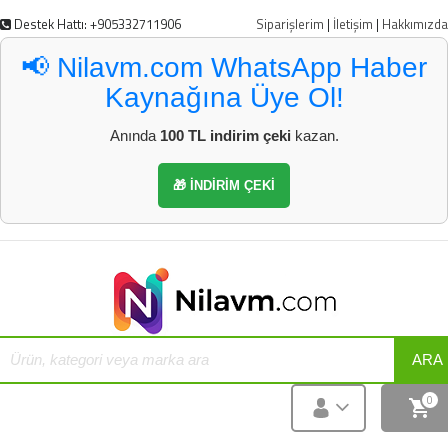
Destek Hattı: +905332711906
Siparişlerim
|
İletişim
|
Hakkımızda
📢 Nilavm.com WhatsApp Haber
Kaynağına Üye Ol!
Anında
100 TL indirim çeki
kazan.
🎁 İNDİRİM ÇEKİ
ARA
0