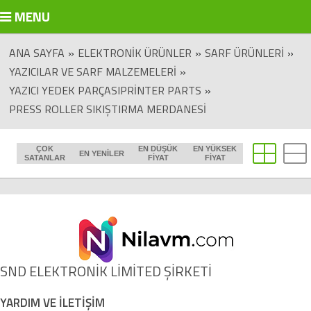
MENU
ANA SAYFA
»
ELEKTRONIK ÜRÜNLER
»
SARF ÜRÜNLERI
»
YAZICILAR VE SARF MALZEMELERI
»
YAZICI YEDEK PARÇASIPRINTER PARTS
»
PRESS ROLLER SIKIŞTIRMA MERDANESI
ÇOK
EN DÜŞÜK
EN YÜKSEK
EN YENILER
SATANLAR
FIYAT
FIYAT
SND ELEKTRONİK LİMİTED ŞİRKETİ
YARDIM VE İLETİŞİM