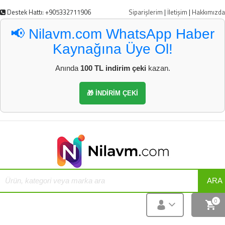
Destek Hattı: +905332711906
Siparişlerim
|
İletişim
|
Hakkımızda
📢 Nilavm.com WhatsApp Haber
Kaynağına Üye Ol!
Anında
100 TL indirim çeki
kazan.
🎁 İNDİRİM ÇEKİ
ARA
0