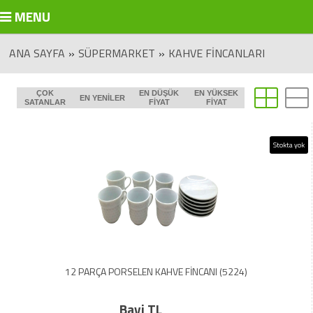
MENU
ANA SAYFA
»
SÜPERMARKET
»
KAHVE FINCANLARI
ÇOK
EN DÜŞÜK
EN YÜKSEK
EN YENILER
SATANLAR
FIYAT
FIYAT
Stokta yok
12 PARÇA PORSELEN KAHVE FİNCANI (5224)
Bayi TL