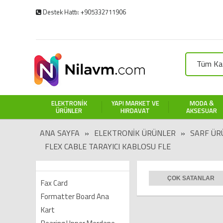
Destek Hattı: +905332711906
Tüm Kat
ELEKTRONIK
YAPI MARKET VE
MODA &
ÜRÜNLER
HIRDAVAT
AKSESUAR
ANA SAYFA
»
ELEKTRONIK ÜRÜNLER
»
SARF ÜR
FLEX CABLE TARAYICI KABLOSU FLE
ÇOK SATANLAR
Fax Card
Formatter Board Ana
Kart