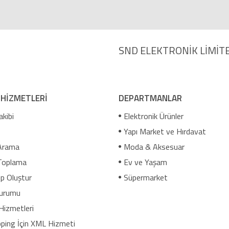
SND ELEKTRONİK LİMİTE
 HİZMETLERİ
DEPARTMANLAR
akibi
Elektronik Ürünler
Yapı Market ve Hırdavat
Arama
Moda & Aksesuar
Toplama
Ev ve Yaşam
p Oluştur
Süpermarket
urumu
Hizmetleri
ping İçin XML Hizmeti