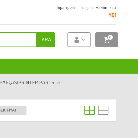
Siparişlerim
|
İletişim
|
Hakkımızda
YENİ ÜRÜNLER SATIŞA 
0
ARA
 PARÇASIPRINTER PARTS
»
EK FIYAT