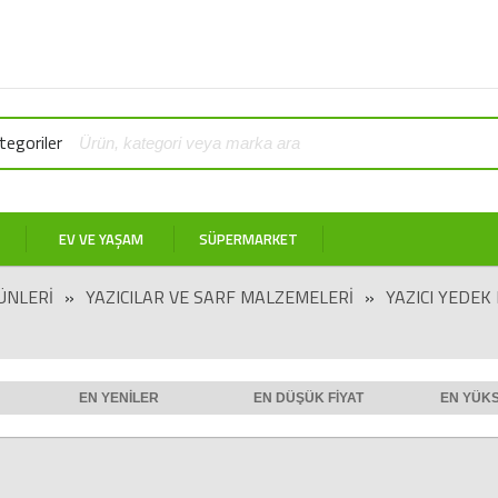
egoriler
EV VE YAŞAM
SÜPERMARKET
ÜNLERI
»
YAZICILAR VE SARF MALZEMELERI
»
YAZICI YEDEK
EN YENILER
EN DÜŞÜK FIYAT
EN YÜKS