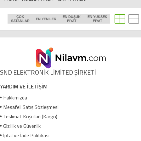
ÇOK
EN DÜŞÜK
EN YÜKSEK
EN YENILER
SATANLAR
FIYAT
FIYAT
SND ELEKTRONİK LİMİTED ŞİRKETİ
YARDIM VE İLETİŞİM
Hakkımızda
Mesafeli Satış Sözleşmesi
Teslimat Koşulları (Kargo)
Gizlilik ve Güvenlik
İptal ve İade Politikası