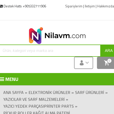
Destek Hattı: +905332711906
Siparişlerim
|
İletişim
|
Hakkımızda
ARA
0
MENU
ANA SAYFA
»
ELEKTRONIK ÜRÜNLER
»
SARF ÜRÜNLERI
»
YAZICILAR VE SARF MALZEMELERI
»
YAZICI YEDEK PARÇASIPRINTER PARTS
»
PICKUP ROLLER KAĞIT ALMA PATENI