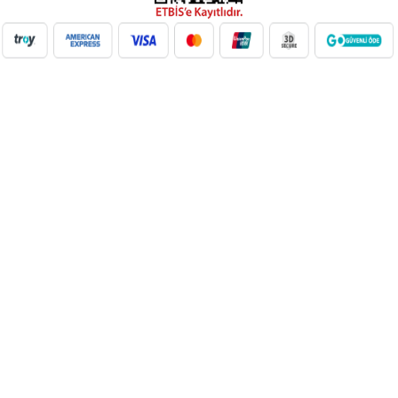
NilAVM XML Hizmeti ile elektronik, moda, ev & yaşam,
süpermarket, oyuncak ve daha birçok kategoride ürünleri kolayca
entegre edin. Otomatik stok güncelleme, bayi ağı desteği ve SEO
uyumlu içeriklerle e-ticaret satışlarınızı artırın. Her kategoride doğru
Google Product Category eşleşmesiyle Google Ads ve Merchant
Center uyumunu sağlayın. bayilik veren, dropshipping tedarikçileri,
xml bayilik, xml veren firmalar, xml dropshipping tedarikçi, e ticaret
tedarikçileri, giyim xml, ücretsiz dropshipping, dropshipping ürünleri,
toptan bayilik, mağaza bayilik, dropshipping turkiye, dropshipping
toptancıları, dropshipping kazanç, xml e ticaret, dropshipping
bayilik, xml entegrasyon, dropshipping tedarikçi, giyim
dropshipping, e bayilik, online bayilik, ücretsiz bayilik veren firmalar,
xml tedarikçi, dropshipping ücretsiz, dropshipping yap, xml bayilik
veren firmalar, moda dropshipping, toptan bayilik veren firmalar,
dropshipping xml veren firmalar, giyim ücretsiz xml bayilik, ücretsiz
xml bayilik, xml entegrasyon firmaları, xml bayilik giyim, dijital