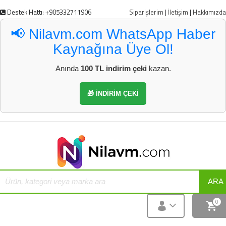
Destek Hattı: +905332711906
Siparişlerim
|
İletişim
|
Hakkımızda
📢 Nilavm.com WhatsApp Haber
Kaynağına Üye Ol!
Anında
100 TL indirim çeki
kazan.
🎁 İNDİRİM ÇEKİ
ARA
0