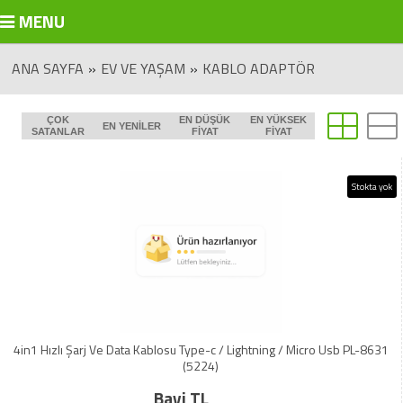
MENU
ANA SAYFA
»
EV VE YAŞAM
»
KABLO ADAPTÖR
ÇOK
EN DÜŞÜK
EN YÜKSEK
EN YENILER
SATANLAR
FIYAT
FIYAT
Stokta yok
4in1 Hızlı Şarj Ve Data Kablosu Type-c / Lightning / Micro Usb PL-8631
(5224)
Bayi TL