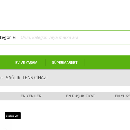
egoriler
EV VE YAŞAM
SÜPERMARKET
»
SAĞLIK TENS CIHAZI
EN YENILER
EN DÜŞÜK FIYAT
EN YÜKS
Stokta yok