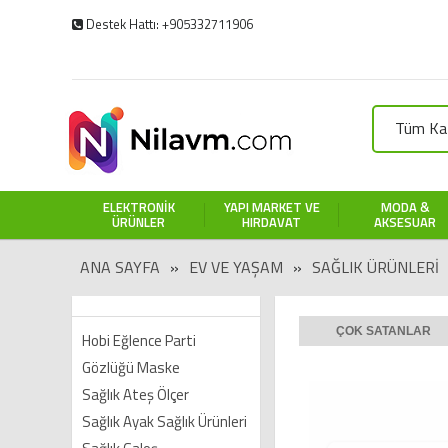
Destek Hattı: +905332711906
Tüm Kat
ELEKTRONIK
YAPI MARKET VE
MODA &
ÜRÜNLER
HIRDAVAT
AKSESUAR
ANA SAYFA
»
EV VE YAŞAM
»
SAĞLIK ÜRÜNLERI
ÇOK SATANLAR
Hobi Eğlence Parti
Gözlüğü Maske
Sağlık Ateş Ölçer
Sağlık Ayak Sağlık Ürünleri