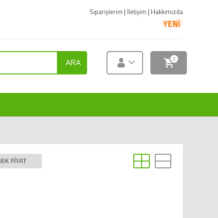
Siparişlerim
|
İletişim
|
Hakkımızda
YENİ ÜRÜNLER SATIŞA S
0
ARA
EK FIYAT