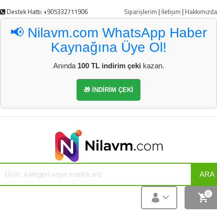
Destek Hattı: +905332711906
Siparişlerim
|
İletişim
|
Hakkımızda
📢 Nilavm.com WhatsApp Haber
Kaynağına Üye Ol!
Anında
100 TL indirim çeki
kazan.
🎁 İNDİRİM ÇEKİ
ARA
0