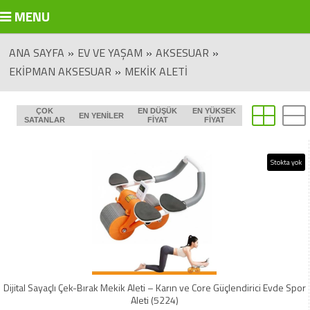
MENU
ANA SAYFA
»
EV VE YAŞAM
»
AKSESUAR
»
EKIPMAN AKSESUAR
»
MEKIK ALETI
ÇOK
EN DÜŞÜK
EN YÜKSEK
EN YENILER
SATANLAR
FIYAT
FIYAT
Stokta yok
Dijital Sayaçlı Çek-Bırak Mekik Aleti – Karın ve Core Güçlendirici Evde Spor
Aleti (5224)