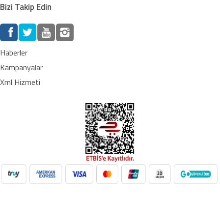
Bizi Takip Edin
Haberler
Kampanyalar
Xml Hizmeti
NilAVM XML Hizmeti ile elektronik, moda, ev & yaşam,
süpermarket, oyuncak ve daha birçok kategoride ürünleri kolayca
entegre edin. Otomatik stok güncelleme, bayi ağı desteği ve SEO