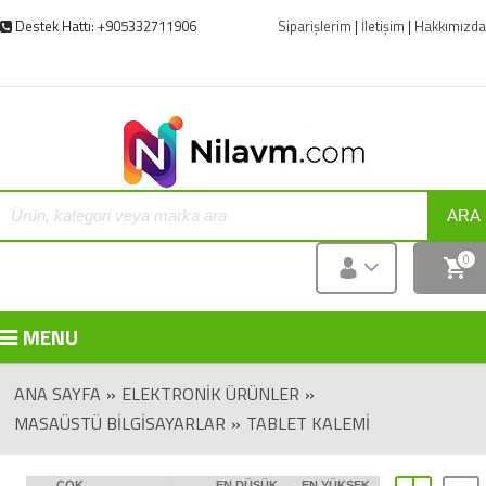
Destek Hattı: +905332711906
Siparişlerim
|
İletişim
|
Hakkımızda
ARA
0
MENU
ANA SAYFA
»
ELEKTRONIK ÜRÜNLER
»
MASAÜSTÜ BILGISAYARLAR
»
TABLET KALEMI
ÇOK
EN DÜŞÜK
EN YÜKSEK