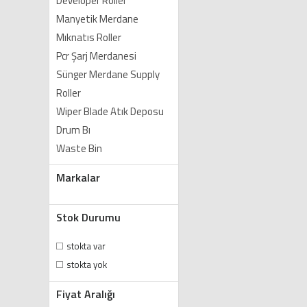
Developer Roller
Manyetik Merdane
Mıknatıs Roller
Pcr Şarj Merdanesi
Sünger Merdane Supply
Roller
Wiper Blade Atık Deposu
Drum Bı
Waste Bin
Markalar
Stok Durumu
stokta var
stokta yok
Fiyat Aralığı