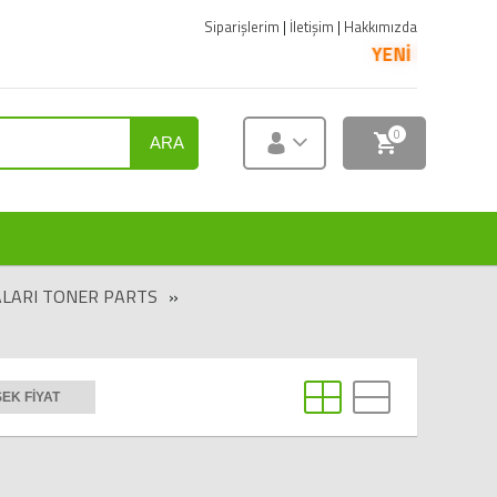
Siparişlerim
|
İletişim
|
Hakkımızda
YENİ ÜRÜNLER SATIŞA
0
ARA
LARI TONER PARTS
»
EK FIYAT