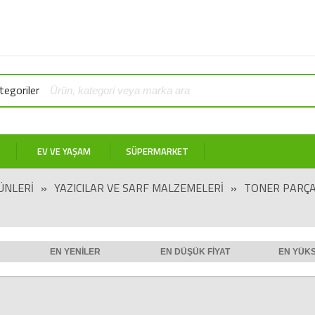
egoriler
EV VE YAŞAM
SÜPERMARKET
ÜNLERI
»
YAZICILAR VE SARF MALZEMELERI
»
TONER PARÇA
EN YENILER
EN DÜŞÜK FIYAT
EN YÜKS