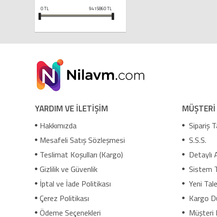
0
TL
9415860
TL
YARDIM VE İLETİŞİM
MÜŞTERİ
Hakkımızda
Sipariş T
Mesafeli Satış Sözleşmesi
S.S.S.
Teslimat Koşulları (Kargo)
Detaylı 
Gizlilik ve Güvenlik
Sistem 
İptal ve İade Politikası
Yeni Tale
Çerez Politikası
Kargo D
Ödeme Seçenekleri
Müşteri 