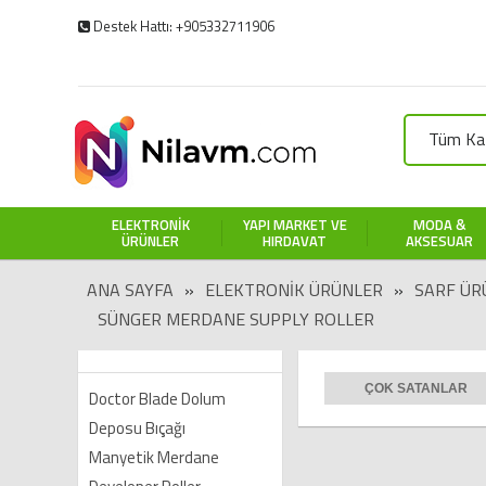
Destek Hattı: +905332711906
Tüm Kat
ELEKTRONIK
YAPI MARKET VE
MODA &
ÜRÜNLER
HIRDAVAT
AKSESUAR
ANA SAYFA
»
ELEKTRONIK ÜRÜNLER
»
SARF ÜR
SÜNGER MERDANE SUPPLY ROLLER
ÇOK SATANLAR
Doctor Blade Dolum
Deposu Bıçağı
Manyetik Merdane