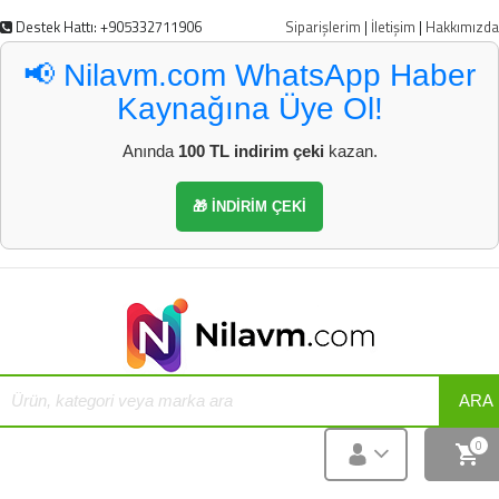
Destek Hattı: +905332711906
Siparişlerim
|
İletişim
|
Hakkımızda
📢 Nilavm.com WhatsApp Haber
Kaynağına Üye Ol!
Anında
100 TL indirim çeki
kazan.
🎁 İNDİRİM ÇEKİ
ARA
0