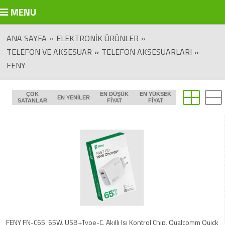
MENU
ANA SAYFA
»
ELEKTRONIK ÜRÜNLER
»
TELEFON VE AKSESUAR
»
TELEFON AKSESUARLARI
»
FENY
ÇOK
EN DÜŞÜK
EN YÜKSEK
EN YENILER
SATANLAR
FIYAT
FIYAT
FENY FN-C65, 65W, USB+Type-C, Akıllı Isı Kontrol Chip, Qualcomm Quick