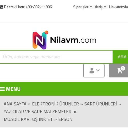
Destek Hattı: +905332711906
Siparişlerim
|
İletişim
|
Hakkımızda
ARA
0
MENU
ANA SAYFA
»
ELEKTRONIK ÜRÜNLER
»
SARF ÜRÜNLERI
»
YAZICILAR VE SARF MALZEMELERI
»
MUADIL KARTUŞ INKJET
»
EPSON