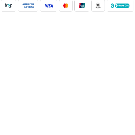
NilAVM XML Hizmeti ile elektronik, moda, ev & yaşam,
süpermarket, oyuncak ve daha birçok kategoride ürünleri kolayca
entegre edin. Otomatik stok güncelleme, bayi ağı desteği ve SEO
uyumlu içeriklerle e-ticaret satışlarınızı artırın. Her kategoride doğru
Google Product Category eşleşmesiyle Google Ads ve Merchant
Center uyumunu sağlayın. bayilik veren, dropshipping tedarikçileri,
xml bayilik, xml veren firmalar, xml dropshipping tedarikçi, e ticaret
tedarikçileri, giyim xml, ücretsiz dropshipping, dropshipping ürünleri,
toptan bayilik, mağaza bayilik, dropshipping turkiye, dropshipping
toptancıları, dropshipping kazanç, xml e ticaret, dropshipping
bayilik, xml entegrasyon, dropshipping tedarikçi, giyim
dropshipping, e bayilik, online bayilik, ücretsiz bayilik veren firmalar,
xml tedarikçi, dropshipping ücretsiz, dropshipping yap, xml bayilik
veren firmalar, moda dropshipping, toptan bayilik veren firmalar,
dropshipping xml veren firmalar, giyim ücretsiz xml bayilik, ücretsiz
xml bayilik, xml entegrasyon firmaları, xml bayilik giyim, dijital
bayilik, dropshipping bayilik ücretsiz, xml dropshipping bayilik, çanta