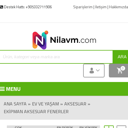
Destek Hattı: +905332711906
Siparişlerim
|
İletişim
|
Hakkımızda
ARA
0
MENU
ANA SAYFA
»
EV VE YAŞAM
»
AKSESUAR
»
EKIPMAN AKSESUAR FENERLER
ÇOK
EN DÜŞÜK
EN YÜKSEK