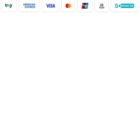
NilAVM XML Hizmeti ile elektronik, moda, ev & yaşam,
süpermarket, oyuncak ve daha birçok kategoride ürünleri kolayca
entegre edin. Otomatik stok güncelleme, bayi ağı desteği ve SEO
uyumlu içeriklerle e-ticaret satışlarınızı artırın. Her kategoride doğru
Google Product Category eşleşmesiyle Google Ads ve Merchant
Center uyumunu sağlayın. bayilik veren, dropshipping tedarikçileri,
xml bayilik, xml veren firmalar, xml dropshipping tedarikçi, e ticaret
tedarikçileri, giyim xml, ücretsiz dropshipping, dropshipping ürünleri,
toptan bayilik, mağaza bayilik, dropshipping turkiye, dropshipping
toptancıları, dropshipping kazanç, xml e ticaret, dropshipping
bayilik, xml entegrasyon, dropshipping tedarikçi, giyim
dropshipping, e bayilik, online bayilik, ücretsiz bayilik veren firmalar,
xml tedarikçi, dropshipping ücretsiz, dropshipping yap, xml bayilik
veren firmalar, moda dropshipping, toptan bayilik veren firmalar,
dropshipping xml veren firmalar, giyim ücretsiz xml bayilik, ücretsiz
xml bayilik, xml entegrasyon firmaları, xml bayilik giyim, dijital
bayilik, dropshipping bayilik ücretsiz, xml dropshipping bayilik, çanta