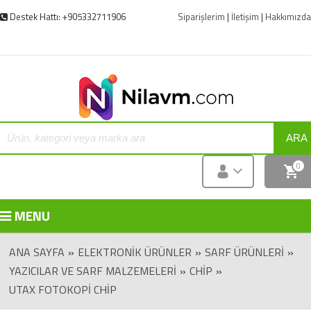
Destek Hattı: +905332711906
Siparişlerim
|
İletişim
|
Hakkımızda
ARA
0
MENU
ANA SAYFA
»
ELEKTRONIK ÜRÜNLER
»
SARF ÜRÜNLERI
»
YAZICILAR VE SARF MALZEMELERI
»
CHIP
»
UTAX FOTOKOPI CHIP