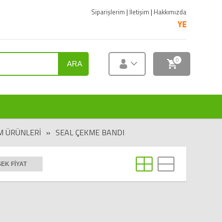
Siparişlerim
|
İletişim
|
Hakkımızda
YENİ ÜRÜNLER SAT
0
ARA
 ÜRÜNLERI
»
SEAL ÇEKME BANDI
EK FIYAT