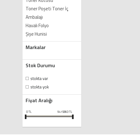
Toner Kutusu
Toner Poşeti Toner İç
Ambalajı
Havalı Folyo
Şişe Hunisi
Markalar
Stok Durumu
stokta var
stokta yok
Fiyat Aralığı
0
TL
9415860
TL