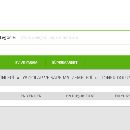
egoriler
EV VE YAŞAM
SÜPERMARKET
ÜNLERI
»
YAZICILAR VE SARF MALZEMELERI
»
TONER DOLUM
EN YENILER
EN DÜŞÜK FIYAT
EN YÜKS