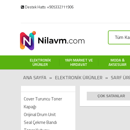
Destek Hattı: +905332711906
Tüm Kat
ELEKTRONIK
YAPI MARKET VE
MODA &
ÜRÜNLER
HIRDAVAT
AKSESUAR
ANA SAYFA
»
ELEKTRONIK ÜRÜNLER
»
SARF ÜR
ÇOK SATANLAR
Cover Turuncu Toner
Kapağı
Orijinal Drum Unit
Seal Çekme Bandı