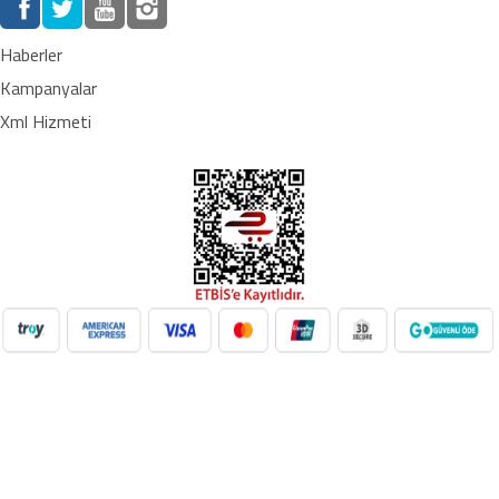
Haberler
Kampanyalar
Xml Hizmeti
NilAVM XML Hizmeti ile elektronik, moda, ev & yaşam,
süpermarket, oyuncak ve daha birçok kategoride ürünleri kolayca
entegre edin. Otomatik stok güncelleme, bayi ağı desteği ve SEO
uyumlu içeriklerle e-ticaret satışlarınızı artırın. Her kategoride doğru
Google Product Category eşleşmesiyle Google Ads ve Merchant