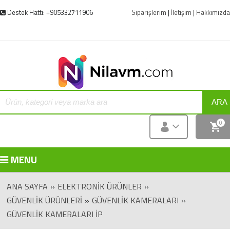
Destek Hattı: +905332711906
Siparişlerim
|
İletişim
|
Hakkımızda
ARA
0
MENU
ANA SAYFA
»
ELEKTRONIK ÜRÜNLER
»
GÜVENLIK ÜRÜNLERI
»
GÜVENLIK KAMERALARI
»
GÜVENLIK KAMERALARI İP