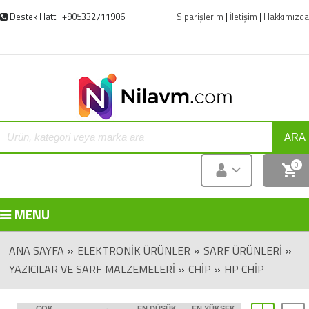
Destek Hattı: +905332711906
Siparişlerim
|
İletişim
|
Hakkımızda
ARA
0
MENU
ANA SAYFA
»
ELEKTRONIK ÜRÜNLER
»
SARF ÜRÜNLERI
»
YAZICILAR VE SARF MALZEMELERI
»
CHIP
»
HP CHIP
ÇOK
EN DÜŞÜK
EN YÜKSEK