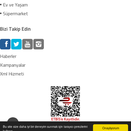
Ev ve Yaşam
Süpermarket
Bizi Takip Edin
Haberler
Kampanyalar
Xml Hizmeti
Bu site size daha iyi bir deneyim sunmak için tarayıcı çerezlerini
Onaylıyorum
kullanır.