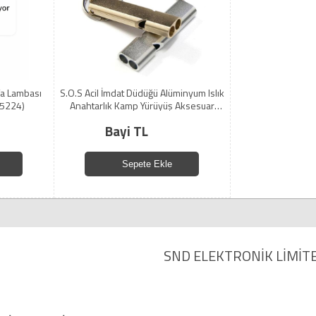
a Lambası
S.O.S Acil İmdat Düdüğü Alüminyum Islık
(5224)
Anahtarlık Kamp Yürüyüş Aksesuar
Araçları (5224)
Bayi TL
Sepete Ekle
SND ELEKTRONİK LİMİTE