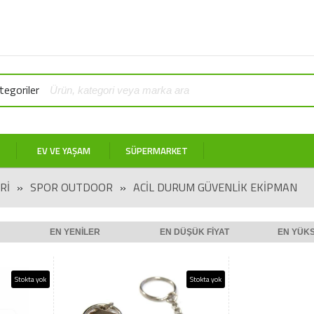
egoriler
EV VE YAŞAM
SÜPERMARKET
RI
»
SPOR OUTDOOR
»
ACIL DURUM GÜVENLIK EKIPMAN
EN YENILER
EN DÜŞÜK FIYAT
EN YÜKS
Stokta yok
Stokta yok