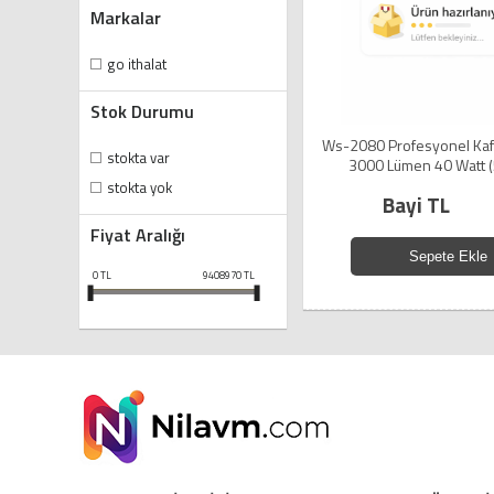
Markalar
go ithalat
Stok Durumu
Ws-2080 Profesyonel Kaf
stokta var
3000 Lümen 40 Watt 
stokta yok
Bayi TL
Fiyat Aralığı
Sepete Ekle
0
TL
9408970
TL