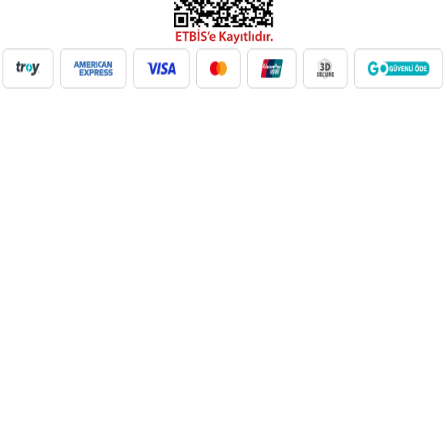
NilAVM XML Hizmeti ile elektronik, moda, ev & yaşam,
süpermarket, oyuncak ve daha birçok kategoride ürünleri kolayca
entegre edin. Otomatik stok güncelleme, bayi ağı desteği ve SEO
uyumlu içeriklerle e-ticaret satışlarınızı artırın. Her kategoride doğru
Google Product Category eşleşmesiyle Google Ads ve Merchant
Center uyumunu sağlayın. bayilik veren, dropshipping tedarikçileri,
xml bayilik, xml veren firmalar, xml dropshipping tedarikçi, e ticaret
tedarikçileri, giyim xml, ücretsiz dropshipping, dropshipping ürünleri,
toptan bayilik, mağaza bayilik, dropshipping turkiye, dropshipping
toptancıları, dropshipping kazanç, xml e ticaret, dropshipping
bayilik, xml entegrasyon, dropshipping tedarikçi, giyim
dropshipping, e bayilik, online bayilik, ücretsiz bayilik veren firmalar,
xml tedarikçi, dropshipping ücretsiz, dropshipping yap, xml bayilik
veren firmalar, moda dropshipping, toptan bayilik veren firmalar,
dropshipping xml veren firmalar, giyim ücretsiz xml bayilik, ücretsiz