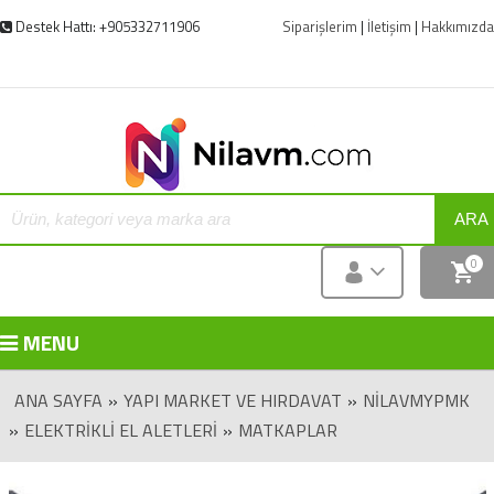
Destek Hattı: +905332711906
Siparişlerim
|
İletişim
|
Hakkımızda
ARA
0
MENU
ANA SAYFA
»
YAPI MARKET VE HIRDAVAT
»
NILAVMYPMK
»
ELEKTRIKLI EL ALETLERI
»
MATKAPLAR