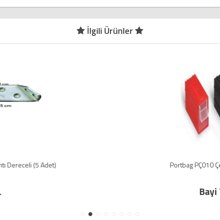
İlgili Ürünler
Portbag PÇ010 Çekmece Mavi-Kırmızı
Bayi TL