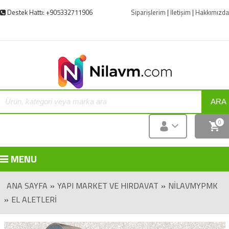
Destek Hattı: +905332711906
Siparişlerim
|
İletişim
|
Hakkımızda
ARA
0
MENU
ANA SAYFA
»
YAPI MARKET VE HIRDAVAT
»
NILAVMYPMK
»
EL ALETLERI