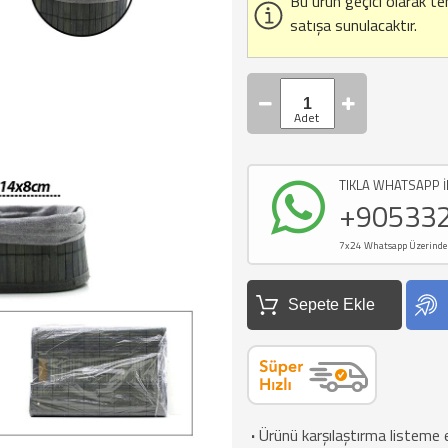
Bu ürün geçici olarak t
satışa sunulacaktır.
TIKLA WHATSAPP İ
+90533
7x24 Whatsapp Üzerinden d
Sepete Ekle
·
Ürünü karşılaştırma listeme 