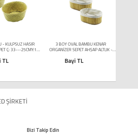
NAR
3 BOY KARE BAMBU KENAR
18 
R SEPET AHŞAP ALTLIK -
ORGANİZER SEPET AHŞAP ALTLIK -
BEZLİ 17X17-21X21-26X26CM
Bayi TL
Bayi TL
(5224)
(5224)
D ŞİRKETİ
Bizi Takip Edin