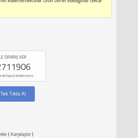
emin edilememektedir.
Ürün temin edildiğinde tekrar
LE SİPARİŞ VER
2711906
e Sipariş Verebilirsiniz.
Tek Tıkla Al
ekle
(
Karşılaştır
)