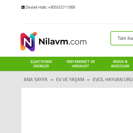
Destek Hattı: +905332711906
Tüm Kat
ELEKTRONIK
YAPI MARKET VE
MODA &
ÜRÜNLER
HIRDAVAT
AKSESUAR
ANA SAYFA
»
EV VE YAŞAM
»
EVCIL HAYVAN ÜRÜ