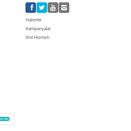
Haberler
Kampanyalar
Xml Hizmeti
egre edin. Otomatik stok güncelleme, bayi ağı desteği