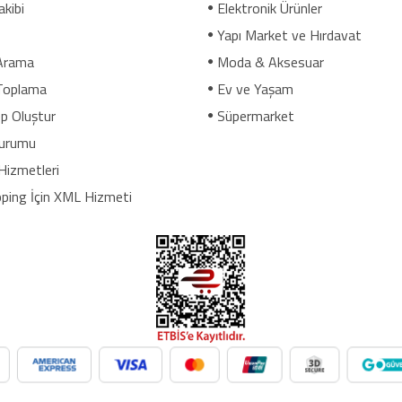
akibi
Elektronik Ürünler
Yapı Market ve Hırdavat
Arama
Moda & Aksesuar
Toplama
Ev ve Yaşam
p Oluştur
Süpermarket
urumu
Hizmetleri
ping İçin XML Hizmeti
üpermarket, oyuncak ve daha birçok kategoride ürünleri kolayca ent