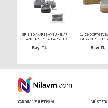
MBU KENAR
2Lİ DİKDÖRTGEN BAMBU KENAR
OVAL RENKLİ BE
AP ALTLIK -
ORGANİZER SEPET AHŞAP ALTLIK -
SEPETİ KULPLU
M (5224)
BEZLİ 19X27X10CM - 15X24X8CM
AĞIZ:18X28 DE
Bayi TL
Bayi 
(5224)
YARDIM VE İLETİŞİM
MÜŞTERİ