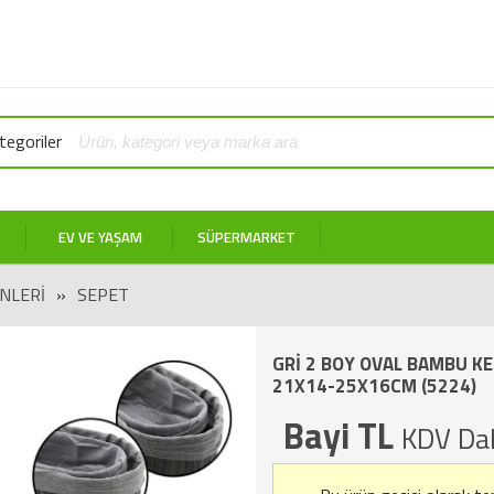
egoriler
EV VE YAŞAM
SÜPERMARKET
NLERI
»
SEPET
GRİ 2 BOY OVAL BAMBU KE
21X14-25X16CM (5224)
Bayi TL
KDV Dah