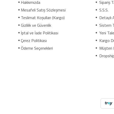
Hakkımızda
Sipariş T
Mesafeli Satış Sözleşmesi
S.S.S.
Teslimat Koşulları (Kargo)
Detaylı 
Gizlilik ve Güvenlik
Sistem 
İptal ve İade Politikası
Yeni Tale
Çerez Politikası
Kargo D
Ödeme Seçenekleri
Müşteri 
Dropship
NilAVM XML Hizmeti ile elektronik, moda, ev & yaşam, s