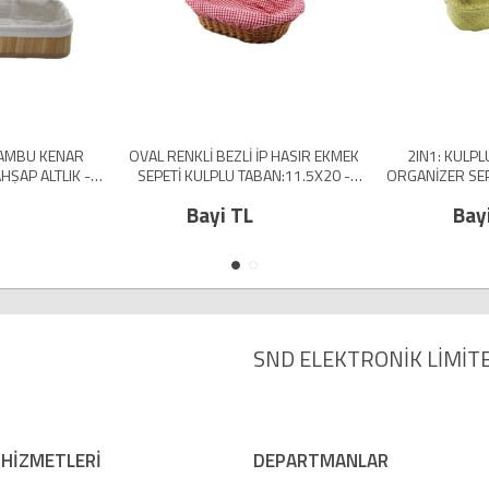
ZLİ İP HASIR EKMEK
2IN1: KULPLU - KULPSUZ HASIR
3 BOY OVAL BAMBU KE
 TABAN:11.5X20 -
ORGANİZER SEPET Ç: 33---25CMY:15-
ORGANİZE
RİNLİK:7CM (5224)
30CM (5224)
BEZLİ 13X22-16X26-20X30CM
TL
Bayi TL
SND ELEKTRONİK LİMİTE
 HİZMETLERİ
DEPARTMANLAR