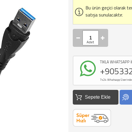
Bu ürün geçici olarak t
satışa sunulacaktır.
TIKLA WHATSAPP İ
+90533
7x24 Whatsapp Üzerinden d
Sepete Ekle