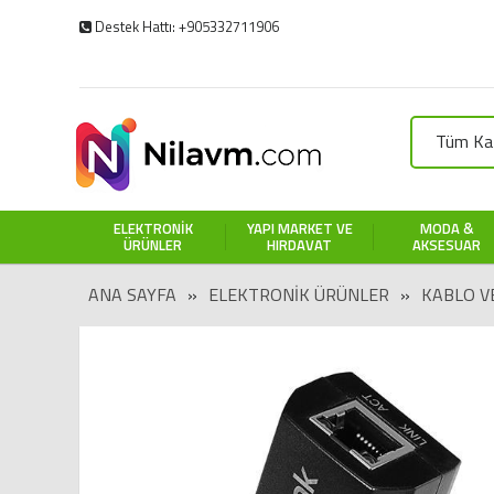
Destek Hattı: +905332711906
Tüm Kat
ELEKTRONIK
YAPI MARKET VE
MODA &
ÜRÜNLER
HIRDAVAT
AKSESUAR
ANA SAYFA
»
ELEKTRONIK ÜRÜNLER
»
KABLO V