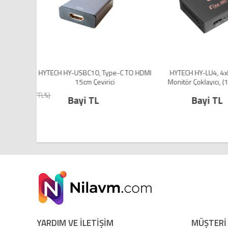
H 3 PORT
HYTECH HY-USBC10, Type-C TO HDMI
HYTECH HY-LU4, 4x
15cm Çevirici
Monitör Çoklayıcı, 
DV_DAHIL_YTL%}
Bayi TL
Bayi TL
YARDIM VE İLETİŞİM
MÜŞTERİ