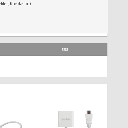
ekle
(
Karşılaştır
)
SSS