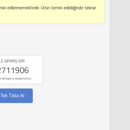
emin edilememektedir.
Ürün temin edildiğinde tekrar
LE SİPARİŞ VER
2711906
e Sipariş Verebilirsiniz.
Tek Tıkla Al