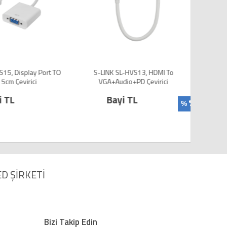
15, Display Port TO
S-LINK SL-HVS13, HDMI To
QPORT 
5cm Çevirici
VGA+Audio+PD Çevirici
{%UR
i TL
Bayi TL
TL
%87
%
Bayi
D ŞİRKETİ
Bizi Takip Edin