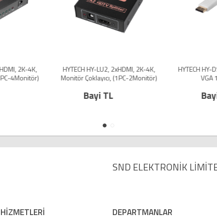
HDMI, 2K-4K,
HYTECH HY-LU2, 2xHDMI, 2K-4K,
HYTECH HY-DS
(1PC-4Monitör)
Monitör Çoklayıcı, (1PC-2Monitör)
VGA 1
Bayi TL
Bay
SND ELEKTRONİK LİMİTE
 HİZMETLERİ
DEPARTMANLAR