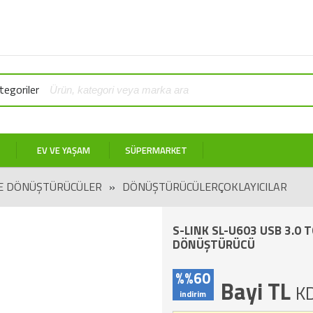
egoriler
EV VE YAŞAM
SÜPERMARKET
E DÖNÜŞTÜRÜCÜLER
»
DÖNÜŞTÜRÜCÜLERÇOKLAYICILAR
S-LINK SL-U603 USB 3.0
DÖNÜŞTÜRÜCÜ
%%60
Bayi TL
KD
indirim