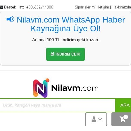
Destek Hattı: +905332711906
Siparişlerim
|
İletişim
|
Hakkımızda
📢 Nilavm.com WhatsApp Haber
Kaynağına Üye Ol!
Anında
100 TL indirim çeki
kazan.
🎁 İNDİRİM ÇEKİ
ARA
0