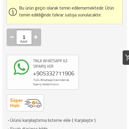
Bu ürün geçici olarak temin edilememektedir.
Ürün
temin edildiğinde tekrar satışa sunulacaktır.
TIKLA WHATSAPP İLE
SİPARİŞ VER
+905332711906
7x24 Whatsapp Üzerinden de
Sipariş Verebilirsiniz.
·
Ürünü karşılaştırma listeme ekle
(
Karşılaştır
)
·
Fiyatı düşünce bildir