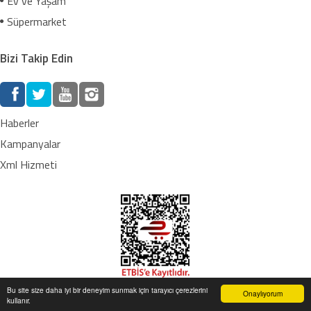
Ev ve Yaşam
Süpermarket
Bizi Takip Edin
Haberler
Kampanyalar
Xml Hizmeti
Bu site size daha iyi bir deneyim sunmak için tarayıcı çerezlerini
Onaylıyorum
kullanır.