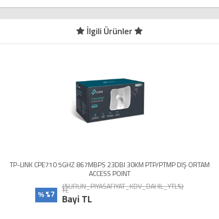
İlgili Ürünler
TP-LINK CPE710 5GHZ 867MBPS 23DBI 30KM PTP/PTMP DIŞ ORTAM
ACCESS POINT
{%URUN_PIYASAFIYAT_KDV_DAHIL_YTL%}
TL
%7
%
Bayi TL