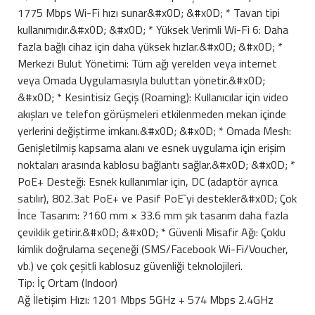
1775 Mbps Wi-Fi hızı sunar&#x0D; &#x0D; * Tavan tipi
kullanımıdır.&#x0D; &#x0D; * Yüksek Verimli Wi-Fi 6: Daha
fazla bağlı cihaz için daha yüksek hızlar.&#x0D; &#x0D; *
Merkezi Bulut Yönetimi: Tüm ağı yerelden veya internet
veya Omada Uygulamasıyla buluttan yönetir.&#x0D;
&#x0D; * Kesintisiz Geçiş (Roaming): Kullanıcılar için video
akışları ve telefon görüşmeleri etkilenmeden mekan içinde
yerlerini değiştirme imkanı.&#x0D; &#x0D; * Omada Mesh:
Genişletilmiş kapsama alanı ve esnek uygulama için erişim
noktaları arasında kablosu bağlantı sağlar.&#x0D; &#x0D; *
PoE+ Desteği: Esnek kullanımlar için, DC (adaptör ayrıca
satılır), 802.3at PoE+ ve Pasif PoE`yi destekler&#x0D; Çok
İnce Tasarım: ?160 mm × 33.6 mm şık tasarım daha fazla
çeviklik getirir.&#x0D; &#x0D; * Güvenli Misafir Ağı: Çoklu
kimlik doğrulama seçeneği (SMS/Facebook Wi-Fi/Voucher,
vb.) ve çok çeşitli kablosuz güvenliği teknolojileri.
Tip: İç Ortam (Indoor)
Ağ İletişim Hızı: 1201 Mbps 5GHz + 574 Mbps 2.4GHz