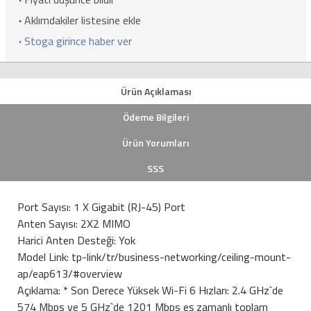
·
Aklımdakiler listesine ekle
·
Stoga girince haber ver
Ürün Açıklaması
Ödeme Bilgileri
Ürün Yorumları
SSS
Port Sayısı: 1 X Gigabit (RJ-45) Port
Anten Sayısı: 2X2 MIMO
Harici Anten Desteği: Yok
Model Link: tp-link/tr/business-networking/ceiling-mount-
ap/eap613/#overview
Açıklama: * Son Derece Yüksek Wi-Fi 6 Hızları: 2.4 GHz`de
574 Mbps ve 5 GHz`de 1201 Mbps eş zamanlı toplam