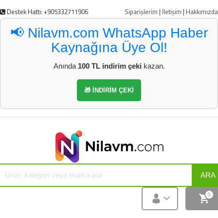
Destek Hattı: +905332711906
Siparişlerim
|
İletişim
|
Hakkımızda
📢 Nilavm.com WhatsApp Haber
Kaynağına Üye Ol!
Anında
100 TL indirim çeki
kazan.
🎁 İNDİRİM ÇEKİ
ARA
0