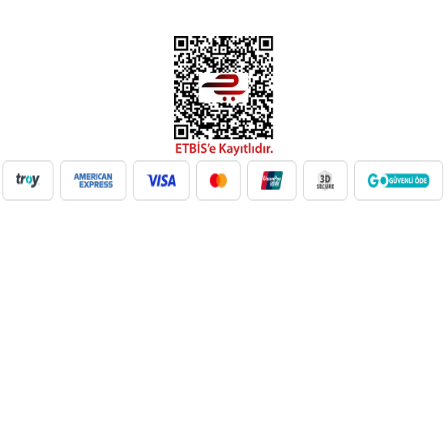
NilAVM XML Hizmeti ile elektronik, moda, ev & yaşam,
süpermarket, oyuncak ve daha birçok kategoride ürünleri kolayca
entegre edin. Otomatik stok güncelleme, bayi ağı desteği ve SEO
uyumlu içeriklerle e-ticaret satışlarınızı artırın. Her kategoride doğru
Google Product Category eşleşmesiyle Google Ads ve Merchant
Center uyumunu sağlayın. bayilik veren, dropshipping tedarikçileri,
xml bayilik, xml veren firmalar, xml dropshipping tedarikçi, e ticaret
tedarikçileri, giyim xml, ücretsiz dropshipping, dropshipping ürünleri,
toptan bayilik, mağaza bayilik, dropshipping turkiye, dropshipping
toptancıları, dropshipping kazanç, xml e ticaret, dropshipping