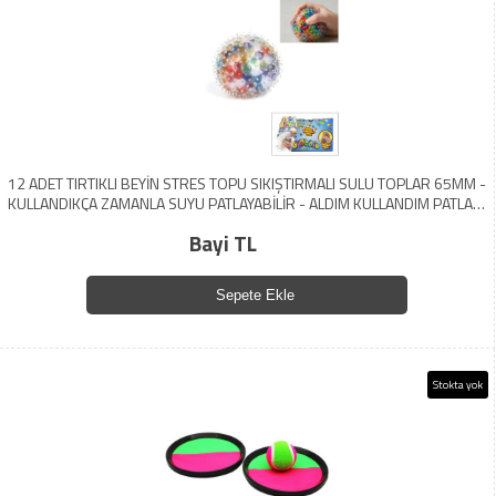
12 ADET TIRTIKLI BEYİN STRES TOPU SIKIŞTIRMALI SULU TOPLAR 65MM -
KULLANDIKÇA ZAMANLA SUYU PATLAYABİLİR - ALDIM KULLANDIM PATLADI
DİYİP İADE ETME İADESİ YOKTUR (5224)
Bayi TL
Sepete Ekle
Stokta yok