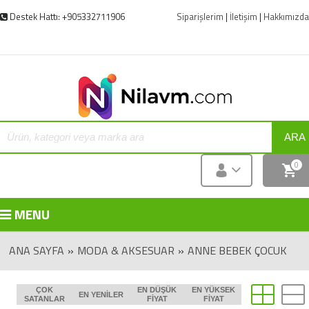
Destek Hattı: +905332711906
Siparişlerim
|
İletişim
|
Hakkımızda
ARA
0
MENU
ANA SAYFA
»
MODA & AKSESUAR
»
ANNE BEBEK ÇOCUK
ÇOK
EN DÜŞÜK
EN YÜKSEK
EN YENILER
SATANLAR
FIYAT
FIYAT