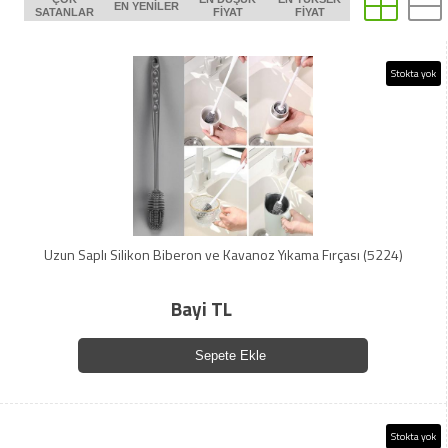
EN YENILER
SATANLAR
FIYAT
FIYAT
Stokta yok
Uzun Saplı Silikon Biberon ve Kavanoz Yıkama Fırçası (5224)
Bayi TL
Sepete Ekle
Stokta yok