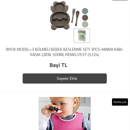
AYICIK MODEL=3 BÖLMELİ BEBEK BESLENME SETİ 3PCS=MAMA KABI-
KAŞIK-ÇATAL 500ML RENKLİ PLST (5224)
Bayi TL
Sepete Ekle
Stokta yok