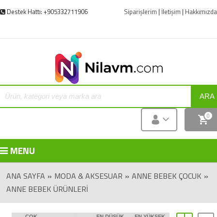
Destek Hattı: +905332711906
Siparişlerim
|
İletişim
|
Hakkımızda
ARA
0
MENU
ANA SAYFA
»
MODA & AKSESUAR
»
ANNE BEBEK ÇOCUK
»
ANNE BEBEK ÜRÜNLERI
ÇOK
EN DÜŞÜK
EN YÜKSEK