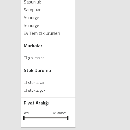
Sabunluk
Şampuan
Süpürge
Süpürge
Ev Temizlik Ürünleri
Markalar
go ithalat
Stok Durumu
stokta var
stokta yok
Fiyat Aralığı
0
TL
9415860
TL