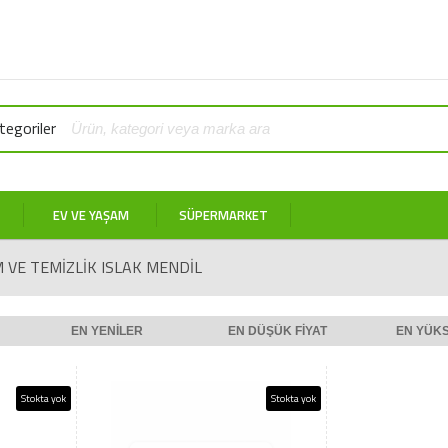
egoriler
EV VE YAŞAM
SÜPERMARKET
 VE TEMIZLIK ISLAK MENDIL
EN YENILER
EN DÜŞÜK FIYAT
EN YÜKS
Stokta yok
Stokta yok