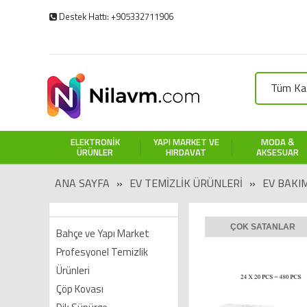
Destek Hattı: +905332711906
Tüm Kat
ELEKTRONIK
YAPI MARKET VE
MODA &
ÜRÜNLER
HIRDAVAT
AKSESUAR
ANA SAYFA
»
EV TEMIZLIK ÜRÜNLERI
»
EV BAKIM
ÇOK SATANLAR
Bahçe ve Yapı Market
Profesyonel Temizlik
Ürünleri
Çöp Kovası