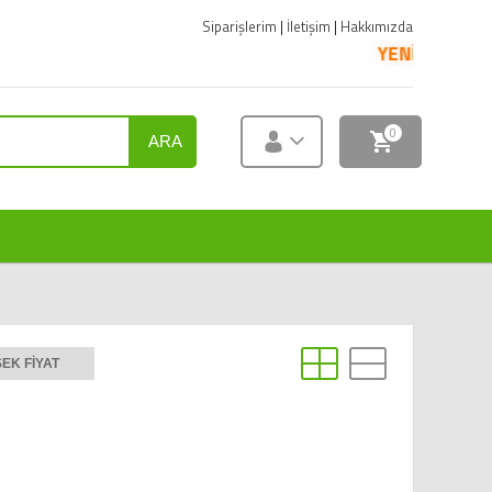
Siparişlerim
|
İletişim
|
Hakkımızda
YENİ ÜRÜNLER SATIŞA SUN
0
ARA
EK FIYAT