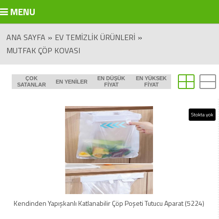
MENU
ANA SAYFA
»
EV TEMIZLIK ÜRÜNLERI
»
MUTFAK ÇÖP KOVASI
ÇOK
EN DÜŞÜK
EN YÜKSEK
EN YENILER
SATANLAR
FIYAT
FIYAT
Stokta yok
Kendinden Yapışkanlı Katlanabilir Çöp Poşeti Tutucu Aparat (5224)