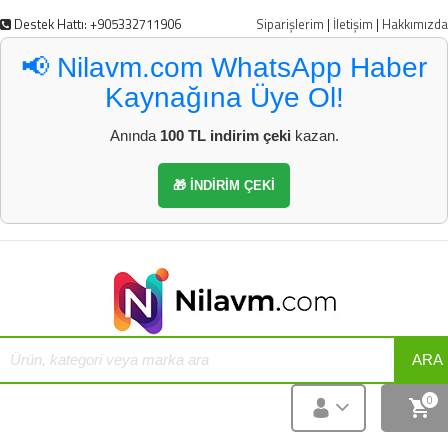
Destek Hattı: +905332711906
Siparişlerim
|
İletişim
|
Hakkımızda
📢 Nilavm.com WhatsApp Haber
Kaynağına Üye Ol!
Anında
100 TL indirim çeki
kazan.
🎁 İNDİRİM ÇEKİ
ARA
0